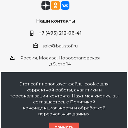
Наши контакты
+7 (495) 212-06-41
sale@baustof.ru
Россия, Москва, Новоостаповская
д.5, стр.14
Этот сайт использует файлы cookie для
корректной работы, аналитики и
2026 © ООО Баустов. Собственное
персонализации контента. Нажимая кнопку, вы
производство лакокрасочной продукции,
соглашаетесь с
Политикой
оптовая и розничная продажа строительных
конфиденциальности и обработкой
материалов, комплектация объектов под ключ.
персональных данных
.
Информация на сайте носит ознакомительный
характер и не является публичной офертой.
ПРИНЯТЬ