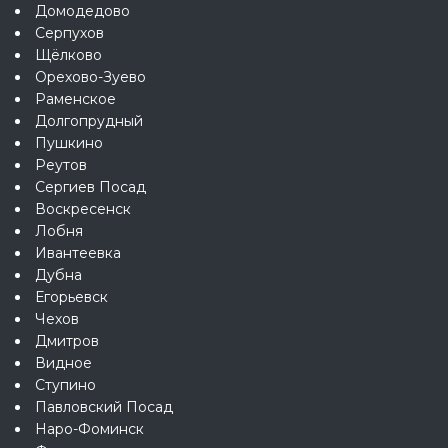
Домодедово
Серпухов
Щёлково
Орехово-Зуево
Раменское
Долгопрудный
Пушкино
Реутов
Сергиев Посад
Воскресенск
Лобня
Ивантеевка
Дубна
Егорьевск
Чехов
Дмитров
Видное
Ступино
Павловский Посад
Наро-Фоминск