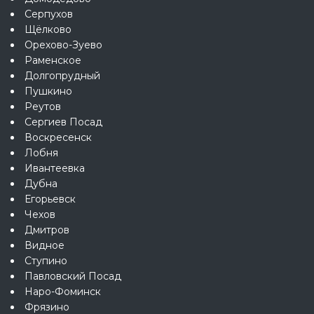
Серпухов
Щёлково
Орехово-Зуево
Раменское
Долгопрудный
Пушкино
Реутов
Сергиев Посад
Воскресенск
Лобня
Ивантеевка
Дубна
Егорьевск
Чехов
Дмитров
Видное
Ступино
Павловский Посад
Наро-Фоминск
Фрязино