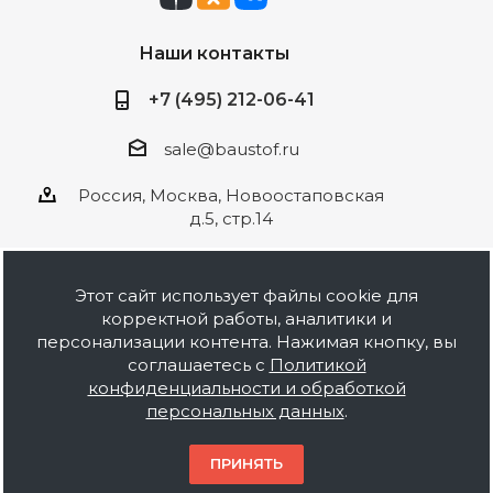
Наши контакты
+7 (495) 212-06-41
sale@baustof.ru
Россия, Москва, Новоостаповская
д.5, стр.14
Этот сайт использует файлы cookie для
корректной работы, аналитики и
2026 © ООО Баустов. Собственное
персонализации контента. Нажимая кнопку, вы
производство лакокрасочной продукции,
соглашаетесь с
Политикой
оптовая и розничная продажа строительных
конфиденциальности и обработкой
материалов, комплектация объектов под ключ.
персональных данных
.
Информация на сайте носит ознакомительный
характер и не является публичной офертой.
ПРИНЯТЬ