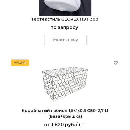
Геотекстиль GEОREX ПЭТ 300
по запросу
Узнать цену
АКЦИЯ
Коробчатый габион 1,5x1x0,5 С80-2,7-Ц
(База+крышка)
от
1 820 руб.
/шт