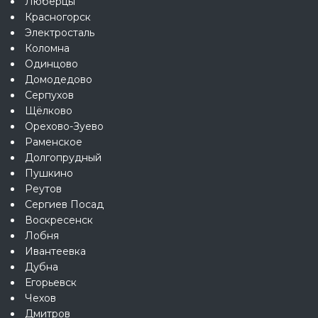
Люберцы
Красногорск
Электросталь
Коломна
Одинцово
Домодедово
Серпухов
Щёлково
Орехово-Зуево
Раменское
Долгопрудный
Пушкино
Реутов
Сергиев Посад
Воскресенск
Лобня
Ивантеевка
Дубна
Егорьевск
Чехов
Дмитров