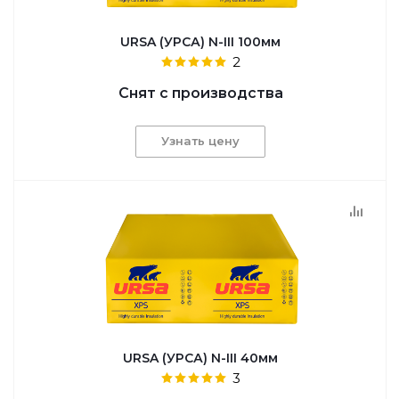
URSA (УРСА) N-III 100мм
2
Снят с производства
Узнать цену
URSA (УРСА) N-III 40мм
3