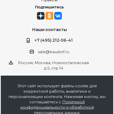
Подпишитесь
Наши контакты
+7 (495) 212-06-41
sale@baustof.ru
Россия, Москва, Новоостаповская
д.5, стр.14
Этот сайт использует файлы cookie для
корректной работы, аналитики и
2026 © ООО Баустов. Собственное
персонализации контента. Нажимая кнопку, вы
производство лакокрасочной продукции,
соглашаетесь с
Политикой
оптовая и розничная продажа строительных
конфиденциальности и обработкой
материалов, комплектация объектов под ключ.
персональных данных
.