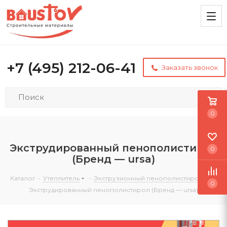
+7 (495) 212-06-41
Заказать звонок
0
Экструдированный пенополистирол
0
(Бренд — ursa)
Каталог
-
Утеплитель
-
Экструзионный пенополистирол
-
0
Экструдированный пенополистирол (Бренд — ursa)