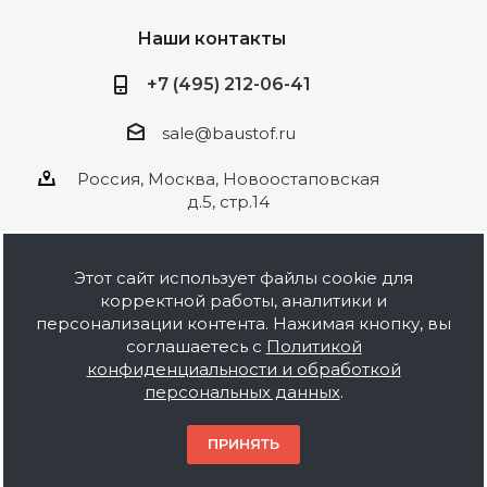
Наши контакты
+7 (495) 212-06-41
sale@baustof.ru
Россия, Москва, Новоостаповская
д.5, стр.14
Этот сайт использует файлы cookie для
корректной работы, аналитики и
2026 © ООО Баустов. Собственное
персонализации контента. Нажимая кнопку, вы
производство лакокрасочной продукции,
соглашаетесь с
Политикой
оптовая и розничная продажа строительных
конфиденциальности и обработкой
материалов, комплектация объектов под ключ.
персональных данных
.
Информация на сайте носит ознакомительный
характер и не является публичной офертой.
ПРИНЯТЬ