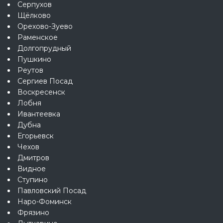
Серпухов
Щёлково
Орехово-Зуево
Раменское
Долгопрудный
Пушкино
Реутов
Сергиев Посад
Воскресенск
Лобня
Ивантеевка
Дубна
Егорьевск
Чехов
Дмитров
Видное
Ступино
Павловский Посад
Наро-Фоминск
Фрязино