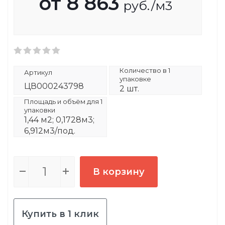
от
8 863
руб.
/м3
Количество в 1
Артикул
упаковке
ЦВ000243798
2 шт.
Площадь и объём для 1
упаковки
1,44 м2; 0,1728м3;
6,912м3/под.
В корзину
Купить в 1 клик