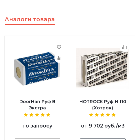
Аналоги товара
DoorHan Руф В
HOTROCK Руф Н 110
Экстра
(Хотрок)
по запросу
от
9 702 руб.
/м3