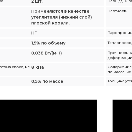
ке
2 шт.
Площадь и о
Применяются в качестве
Плотность
утеплителя (нижний слой)
плоской кровли.
НГ
Паропрониц
1,5% по объему
Теплопровод
0,038 Вт/(м·К)
Прочность н
деформации,
отрыв слоев, не
8 кПа
Содержание 
по массе, н
0,5% по массе
Толщина уте