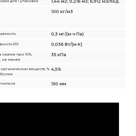
бъём для 1 упаковки
1,44 м2; 0,216 м3; 6,912 м3/под.
100 кг/м3
аемость
0,3 мг/(м·ч·Па)
ность λ10
0,036 Вт/(м·К)
а сжатие при 10%
35 кПа
 не менее
органических веществ, %
4,5%
е более
плителя
150 мм