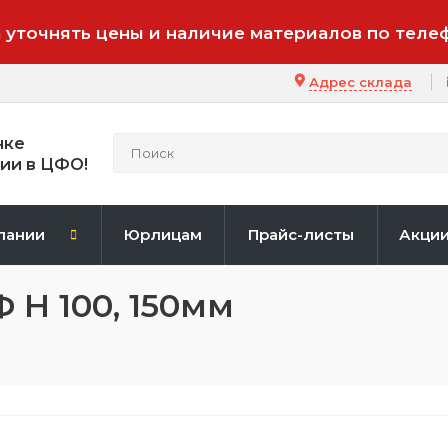
 уточнять цены и наличие материалов по теле
Адрес склада
нке
ии в ЦФО!
пании
Юрлицам
Прайс-листы
Акци
Н 100, 150мм