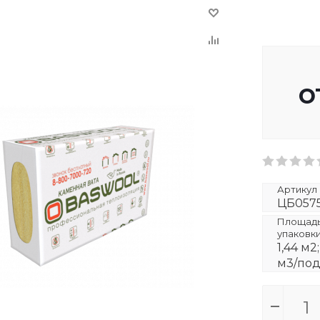
о
Артикул
ЦБ057
Площадь 
упаковк
1,44 м2;
м3/под