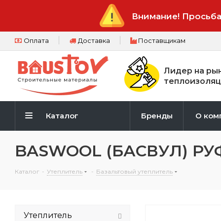
Внимание! Просьба
Оплата
Доставка
Поставщикам
Лидер на ры
теплоизоляц
Каталог
Бренды
О ком
BASWOOL (БАСВУЛ) РУФ 
Каталог
-
Утеплитель
-
Базальтовый утеплитель
Утеплитель