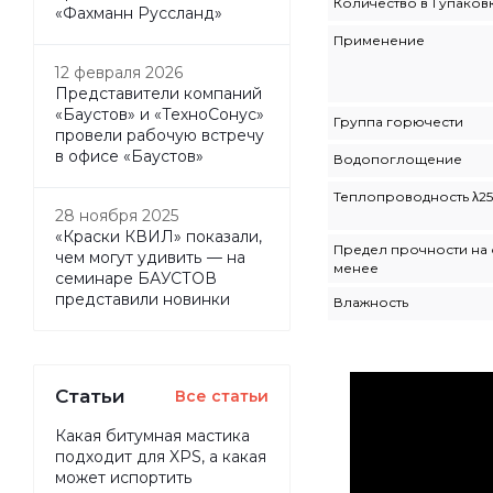
Количество в 1 упаков
«Фахманн Руссланд»
Применение
12 февраля 2026
Представители компаний
«Баустов» и «ТехноСонус»
Группа горючести
провели рабочую встречу
в офисе «Баустов»
Водопоглощение
Теплопроводность λ25
28 ноября 2025
«Краски КВИЛ» показали,
Предел прочности на 
чем могут удивить — на
менее
семинаре БАУСТОВ
представили новинки
Влажность
Статьи
Все статьи
Какая битумная мастика
подходит для XPS, а какая
может испортить