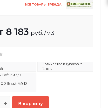
ВСЕ ТОВАРЫ БРЕНДА
т
8 183
руб.
/м3
Количество в 1 упаковке
55
2 шт.
и объём для 1
и
 0,216 м3; 6,912
.
В корзину