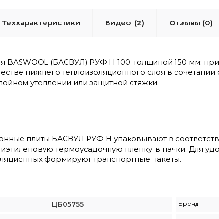
Теххарактеристики
Видео
(2)
Отзывы (0)
я BASWOOL (БАСВУЛ) РУФ Н 100, толщиной 150 мм: п
ачестве нижнего теплоизоляционного слоя в сочетании
лойном утеплении или защитной стяжки.
онные плиты БАСВУЛ РУФ Н упаковывают в соответстви
лиэтиленовую термоусадочную пленку, в пачки. Для уд
оляционных формируют транспортные пакеты.
ЦБ05755
Бренд