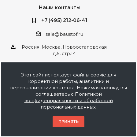
Наши контакты
+7 (495) 212-06-41
sale@baustof.ru
Россия, Москва, Новоостаповская
д.5, стр.14
Этот сайт использует файлы cookie для
корректной работы, аналитики и
2026 © ООО Баустов. Собственное
персонализации контента. Нажимая кнопку, вы
производство лакокрасочной продукции,
соглашаетесь с
Политикой
оптовая и розничная продажа строительных
конфиденциальности и обработкой
материалов, комплектация объектов под ключ.
персональных данных
.
Информация на сайте носит ознакомительный
характер и не является публичной офертой.
ПРИНЯТЬ