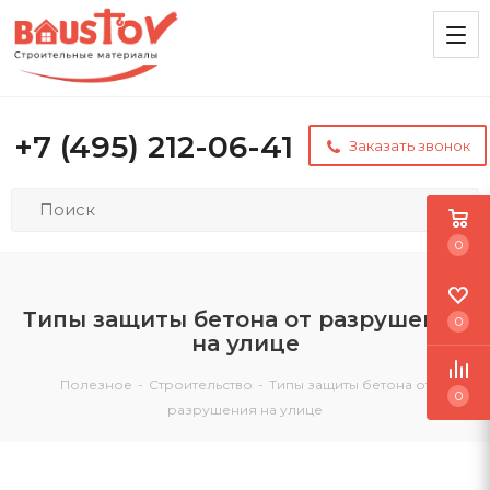
+7 (495) 212-06-41
Заказать звонок
0
Типы защиты бетона от разрушения
0
на улице
Полезное
-
Строительство
-
Типы защиты бетона от
0
разрушения на улице