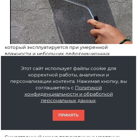
который эксплуатируется при умеренной
влажности и небольших деформационных
нагрузках.
Этот сайт использует файлы cookie для
Доступная стоимость в сочетании с разнообразием
корректной работы, аналитики и
цветовых решений определяют лакокрасочным
персонализации контента. Нажимая кнопку, вы
материалам широкий спектр декоративно-
соглашаетесь с
Политикой
защитного применения.
конфиденциальности и обработкой
персональных данных
.
Для продления ресурса лакокрасочного декора
специалисты рекомендуют обработку рабочих
ПРИНЯТЬ
поверхностей упрочняющими структуру бетона
пропитками.