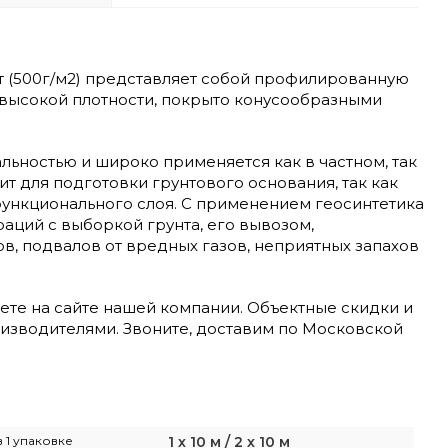
т (500г/м2) представляет собой профилированную
 высокой плотности, покрыто конусообразными
ьностью и широко применяется как в частном, так
т для подготовки грунтового основания, так как
ункционального слоя. С применением геосинтетика
раций с выборкой грунта, его вывозом,
в, подвалов от вредных газов, неприятных запахов
ете на сайте нашей компании. Объектные скидки и
изводителями. Звоните, доставим по Московской
 1 упаковке
1 х 10 м / 2 х 10 м