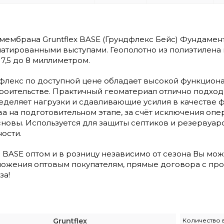
ембрана Gruntflex BASE (Грундфлекс Бейс) Фундамен
атированными выступами. Геополотно из полиэтилена
7,5 до 8 миллиметром.
флекс по доступной цене обладает высокой функционал
оительстве. Практичный геоматериал отлично подходи
деляет нагрузки и сдавливающие усилия в качестве ф
а на подготовительном этапе, за счёт исключения опе
овы. Используется для защиты септиков и резервуаро
ости.
BASE оптом и в розницу независимо от сезона Вы мож
ожения оптовым покупателям, прямые договора с про
за!
Gruntflex
Количество в