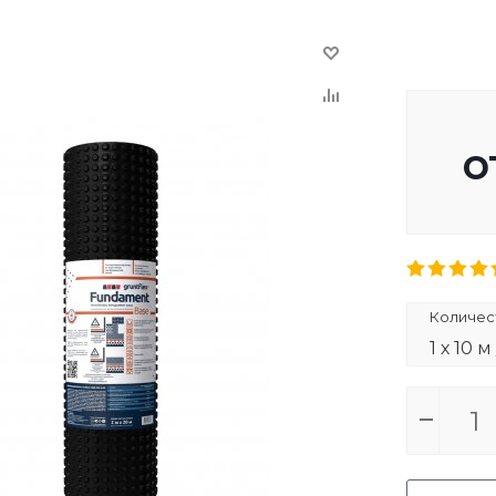
о
Количест
1 х 10 м