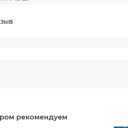
тзыв
аром рекомендуем