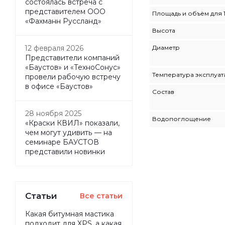
состоялась встреча с
представителем ООО
Площадь и объём для 
«Фахманн Руссланд»
Высота
Диаметр
12 февраля 2026
Представители компаний
«Баустов» и «ТехноСонус»
Температура эксплуат
провели рабочую встречу
в офисе «Баустов»
Состав
28 ноября 2025
Водопоглощение
«Краски КВИЛ» показали,
чем могут удивить — на
семинаре БАУСТОВ
представили новинки
Статьи
Все статьи
Какая битумная мастика
подходит для XPS, а какая