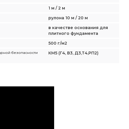
1 м / 2 м
рулона 10 м / 20 м
в качестве основания для
плитного фундамента
500 г/м2
арной безопасности
КМ5 (Г4, В3, Д3,Т4,РП2)