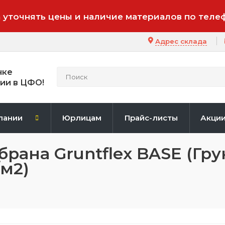
 уточнять цены и наличие материалов по теле
Адрес склада
нке
ии в ЦФО!
пании
Юрлицам
Прайс-листы
Акци
ана Gruntflex BASE (Гр
/м2)