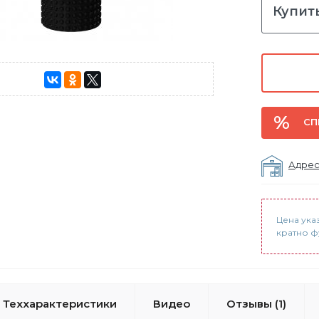
Купить
СП
Адрес
Цена ука
кратно ф
Теххарактеристики
Видео
Отзывы (1)