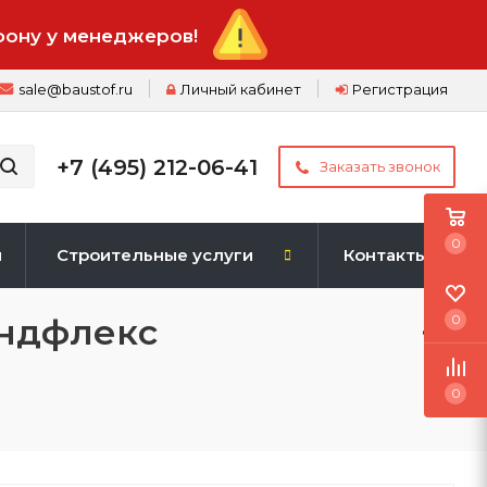
фону у менеджеров!
sale@baustof.ru
Личный кабинет
Регистрация
+7 (495) 212-06-41
Заказать звонок
0
и
Строительные услуги
Контакты
ундфлекс
0
0