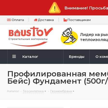
Внимание! Просьба
Оплата
Доставка
Поставщикам
Лидер на ры
теплоизоляц
Каталог
Бренды
О ком
Профилированная мембр
Бейс) Фундамент (500г
Каталог
-
Геосинтетика
-
Геомембрана