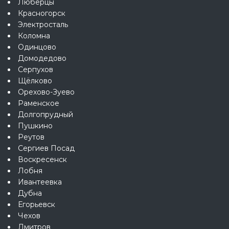
Люберцы
Красногорск
Электросталь
Коломна
Одинцово
Домодедово
Серпухов
Щёлково
Орехово-Зуево
Раменское
Долгопрудный
Пушкино
Реутов
Сергиев Посад
Воскресенск
Лобня
Ивантеевка
Дубна
Егорьевск
Чехов
Дмитров