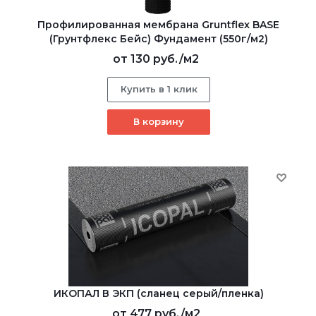
Профилированная мембрана Gruntflex BASE
(Грунтфлекс Бейс) Фундамент (550г/м2)
от
130 руб.
/м2
Купить в 1 клик
В корзину
ИКОПАЛ В ЭКП (сланец серый/пленка)
от
477 руб.
/м2