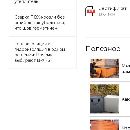
утеплитель
Сертификат
1.02 MB
Сварка ПВХ-кровли без
ошибок: как убедиться,
что шов герметичен
Теплоизоляция и
Полезное
гидроизоляция в одном
решении: Почему
выбирают Ц-XPS?
Мож
за
Как
Что