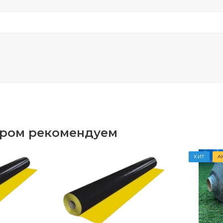
аром рекомендуем
ХИТ
А