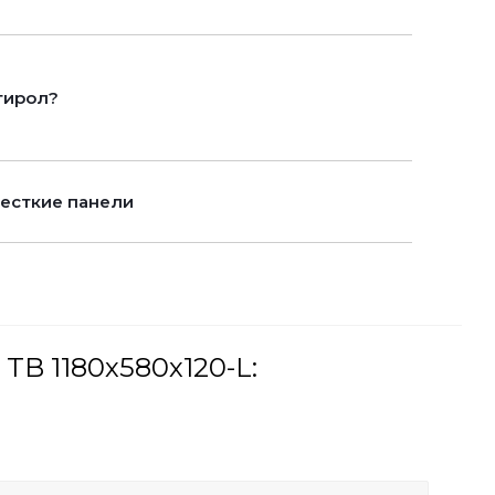
тирол?
есткие панели
B 1180х580х120-L: