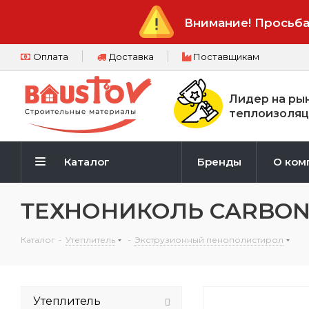
Внимание! Просьба
Оплата
Доставка
Поставщикам
Лидер на ры
теплоизоляц
Каталог
Бренды
О ком
ТЕХНОНИКОЛЬ CARBON P
Каталог
-
Утеплитель
-
Экструзионный пенополистирол
Утеплитель