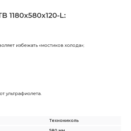
1180х580х120-L:
воляет избежать «мостиков холода»;
т ультрафиолета.
Технониколь
580 мм