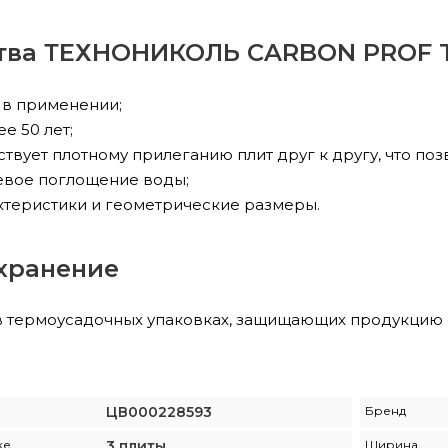
ва ТЕХНОНИКОЛЬ CARBON PROF TB 
 в применении;
е 50 лет;
твует плотному прилеганию плит друг к другу, что поз
евое поглощение воды;
ктеристики и геометрические размеры.
 хранение
в термоусадочных упаковках, защищающих продукцию о
ЦВ000228593
Бренд
ке
3 плиты
Ширина