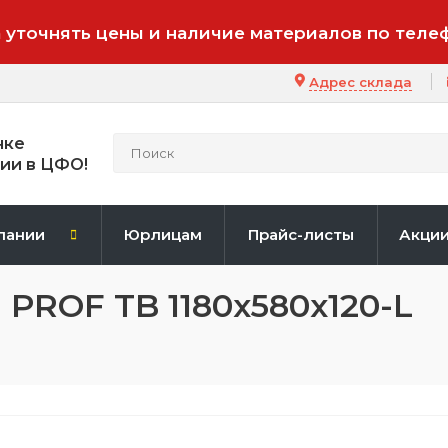
 уточнять цены и наличие материалов по теле
Адрес склада
нке
ии в ЦФО!
пании
Юрлицам
Прайс-листы
Акци
ROF TB 1180х580х120-L