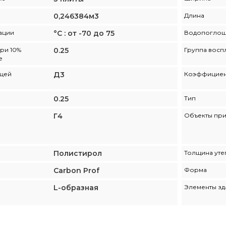
0,246384м3
Длина
ации
°С : от -70 до 75
Водопогло
при 10%
0.25
Группа восп
е
щей
Д3
Коэффициен
е
0.25
Тип
Г4
Объекты пр
Полистирол
Толщина уте
Carbon Prof
Форма
L-образная
Элементы зд