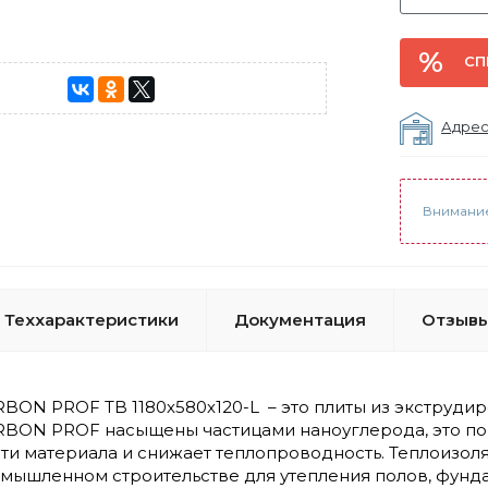
СП
Адрес
Внимание
Теххарактеристики
Документация
Отзывы
N PROF TB 1180х580х120-L – это плиты из экструдир
N PROF насыщены частицами наноуглерода, это пов
сти материала и снижает теплопроводность. Теплоиз
мышленном строительстве для утепления полов, фундам