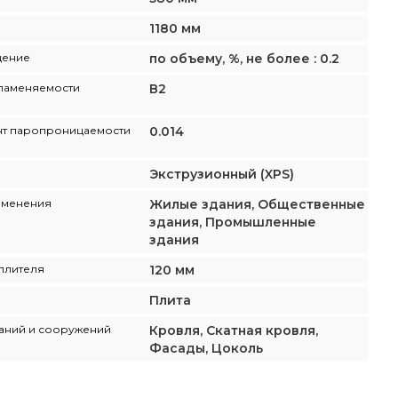
1180 мм
щение
по объему, %, не более : 0.2
ламеняемости
В2
т паропроницаемости
0.014
Экструзионный (XPS)
именения
Жилые здания, Общественные
здания, Промышленные
здания
плителя
120 мм
Плита
аний и сооружений
Кровля, Скатная кровля,
Фасады, Цоколь