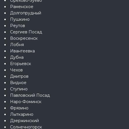
Орехово-Зуево
Раменское
Долгопрудный
Пушкино
Реутов
Сергиев Посад
Воскресенск
Лобня
Ивантеевка
Дубна
Егорьевск
Чехов
Дмитров
Видное
Ступино
Павловский Посад
Наро-Фоминск
Фрязино
Лыткарино
Дзержинский
Солнечногорск