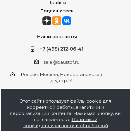
Прайсы
Подпишитесь
Наши контакты
+7 (495) 212-06-41
sale@baustof.ru
Россия, Москва, Новоостаповская
д.5, стр.14
Этот сайт использует файлы cookie для
корректной работы, аналитики и
2026 © ООО Баустов. Собственное
персонализации контента. Нажимая кнопку, вы
производство лакокрасочной продукции,
соглашаетесь с
Политикой
оптовая и розничная продажа строительных
конфиденциальности и обработкой
материалов, комплектация объектов под ключ.