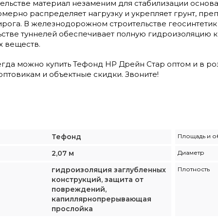
ельстве материал незаменим для стабилизации основа
мерно распределяет нагрузку и укрепляет грунт, пре
ирога. В железнодорожном строительстве геосинтетик
льстве туннелей обеспечивает полную гидроизоляцию к
х веществ.
гда можно купить Тефонд НР Дрейн Стар оптом и в роз
птовикам и объектные скидки. Звоните!
Тефонд
Площадь и о
2,07 м
Диаметр
гидроизоляция заглубленных
Плотность
конструкций, защита от
повреждений,
капиллярнопрерывающая
прослойка