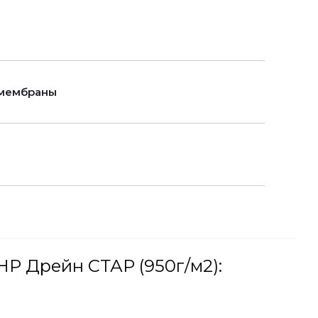
 мембраны
Р Дрейн СТАР (950г/м2):