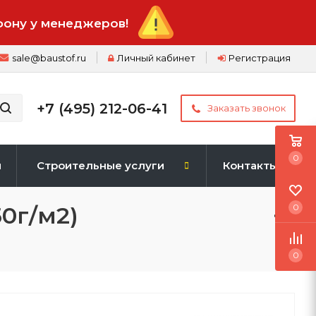
фону у менеджеров!
sale@baustof.ru
Личный кабинет
Регистрация
+7 (495) 212-06-41
Заказать звонок
0
и
Строительные услуги
Контакты
0г/м2)
0
0