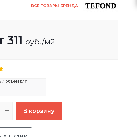
ВСЕ ТОВАРЫ БРЕНДА
т
311
руб.
/м2
и объём для 1
и
В корзину
 в 1 клик