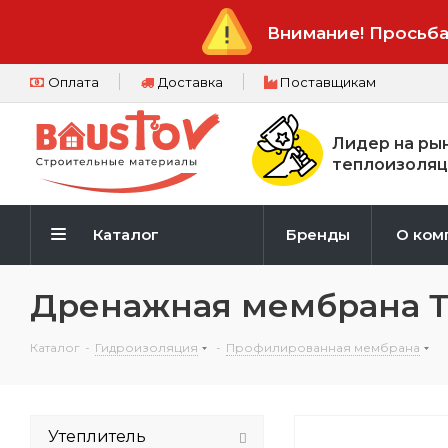
Внимание! Просьба
Оплата
Доставка
Поставщикам
Лидер на ры
теплоизоляц
Каталог
Бренды
О ком
Дренажная мембрана Т
Каталог
-
Гидроизоляция
-
Профилированная мембрана
Утеплитель