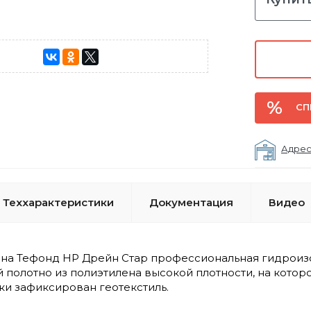
СП
Адрес
Теххарактеристики
Документация
Видео
а Тефонд НР Дрейн Стар профессиональная гидроизо
й полотно из полиэтилена высокой плотности, на кото
ки зафиксирован геотекстиль.