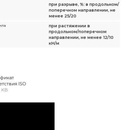
при разрыве, %: в продольном/
поперечном направлении, не
менее 25/20
ила
при растяжении в
продольном/поперечном
направлении, не менее 12/10
кН/м
фикат
етствия ISO
7 KB