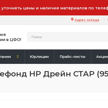
 уточнять цены и наличие материалов по теле
Адрес склада
нке
ии в ЦФО!
пании
Юрлицам
Прайс-листы
Акци
ефонд НР Дрейн СТАР (95