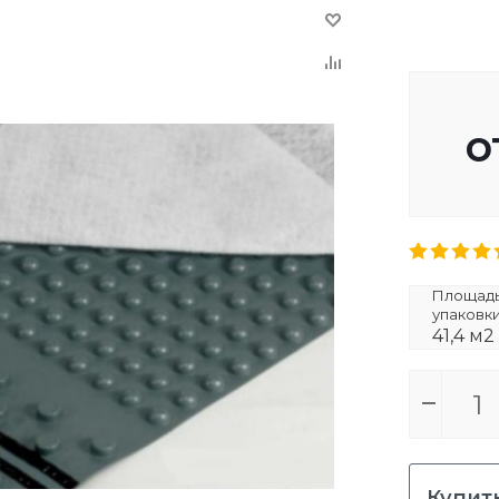
о
Площадь 
упаковк
41,4 м2
Купить