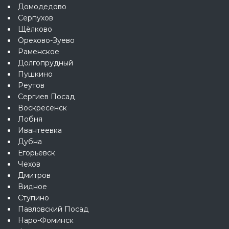
Домодедово
Серпухов
Щёлково
Орехово-Зуево
Раменское
Долгопрудный
Пушкино
Реутов
Сергиев Посад
Воскресенск
Лобня
Ивантеевка
Дубна
Егорьевск
Чехов
Дмитров
Видное
Ступино
Павловский Посад
Наро-Фоминск