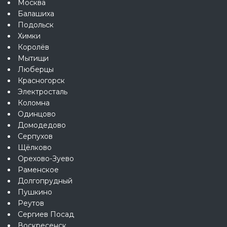
Москва
Балашиха
Подольск
Химки
Королёв
Мытищи
Люберцы
Красногорск
Электросталь
Коломна
Одинцово
Домодедово
Серпухов
Щёлково
Орехово-Зуево
Раменское
Долгопрудный
Пушкино
Реутов
Сергиев Посад
Воскресенск