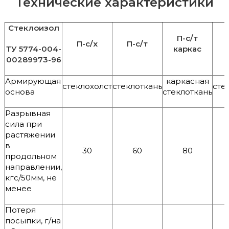
Технические характеристики
Стеклоизол
П-с/т
П-с/х
П-с/т
ТУ 5774-004-
каркас
00289973-96
Армирующая
каркасная
стеклохолст
стеклоткань
сте
основа
стеклоткань
Разрывная
сила при
растяжении
в
30
60
80
продольном
направлении,
кгс/50мм, не
менее
Потеря
посыпки, г/на