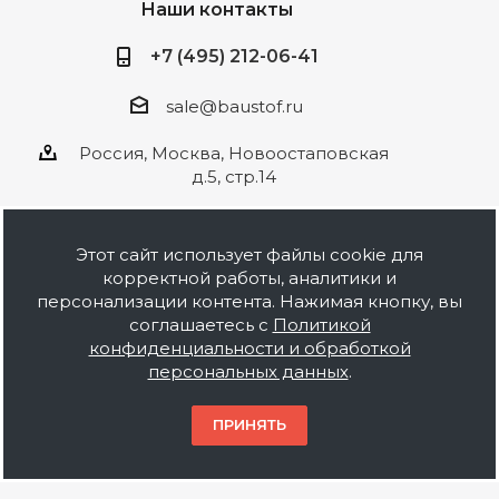
Наши контакты
+7 (495) 212-06-41
sale@baustof.ru
Россия, Москва, Новоостаповская
д.5, стр.14
Этот сайт использует файлы cookie для
корректной работы, аналитики и
2026 © ООО Баустов. Собственное
персонализации контента. Нажимая кнопку, вы
производство лакокрасочной продукции,
соглашаетесь с
Политикой
оптовая и розничная продажа строительных
конфиденциальности и обработкой
материалов, комплектация объектов под ключ.
персональных данных
.
Информация на сайте носит ознакомительный
характер и не является публичной офертой.
ПРИНЯТЬ