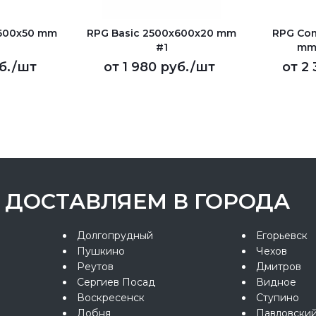
х600х50 mm
RPG Basic 2500х600х20 mm
RPG Com
#1
mm
б.
/шт
от
1 980 руб.
/шт
от
2 
ДОСТАВЛЯЕМ В ГОРОДА
Долгопрудный
Егорьевск
Пушкино
Чехов
Реутов
Дмитров
Сергиев Посад
Видное
Воскресенск
Ступино
Лобня
Павловски