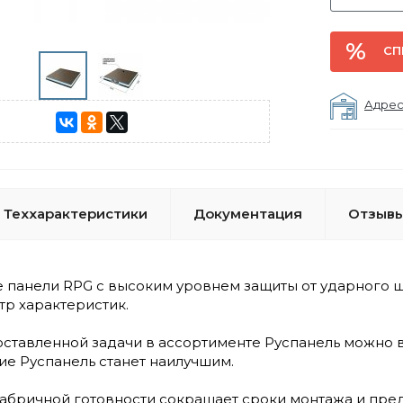
СП
Адрес
Теххарактеристики
Документация
Отзывы
 панели RPG c высоким уровнем защиты от ударного 
тр характеристик.
поставленной задачи в ассортименте Руспанель можно
е Руспанель станет наилучшим.
абричной готовности сокращает сроки монтажа и пре