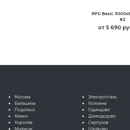
RPG Basic 3000
#2
от
5 690 ру
Москва
Электросталь
Балашиха
Коломна
Подольск
Одинцово
Химки
Домодедово
Королёв
Серпухов
Мытищи
Щёлково