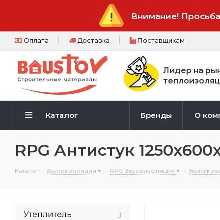
Внимание! Просьба
Оплата
Доставка
Поставщикам
Лидер на ры
теплоизоляц
Каталог
Бренды
О ком
RPG Антистук 1250х600
Каталог
-
Звукоизоляция
-
RPG Звукоизоляция
-
Звукоизо
Утеплитель