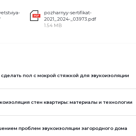
vetstviya-
pozharnyy-sertifikat-
f
2021_2024-_03973.pdf
1.54 MB
 сделать пол с мокрой стяжкой для звукоизоляции
коизоляция стен квартиры: материалы и технологии
ением проблем звукоизоляции загородного дома