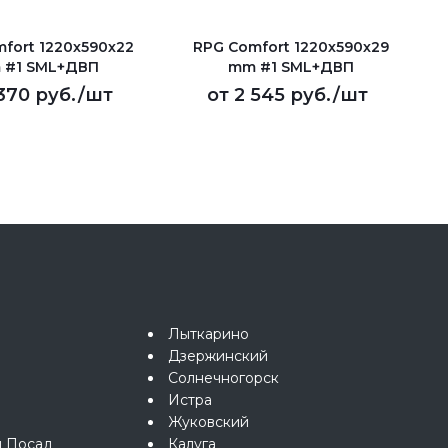
fort 1220х590х22
RPG Comfort 1220х590х29
 #1 SML+ДВП
mm #1 SML+ДВП
370 руб.
/шт
от
2 545 руб.
/шт
Лыткарино
Дзержинский
Солнечногорск
Истра
Жуковский
й Посад
Калуга