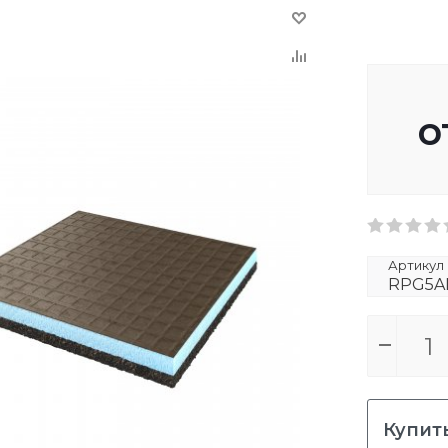
о
Артикул
RPG5AN
Купить