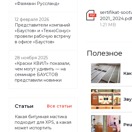
«Фахманн Руссланд»
sertifikat-soot
2021_2024.pd
12 февраля 2026
1.21 MB
Представители компаний
«Баустов» и «ТехноСонус»
провели рабочую встречу
в офисе «Баустов»
Полезное
28 ноября 2025
«Краски КВИЛ» показали,
чем могут удивить — на
Как
семинаре БАУСТОВ
представили новинки
Зву
Статьи
Все статьи
Какая битумная мастика
подходит для XPS, а какая
Реш
может испортить