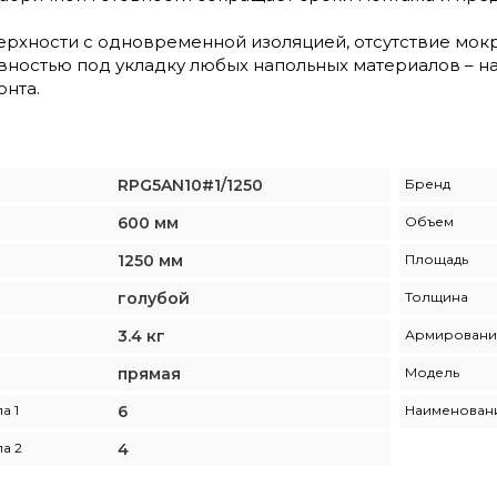
рхности с одновременной изоляцией, отсутствие мокр
вностью под укладку любых напольных материалов – н
нта.
RPG5AN10#1/1250
Бренд
600 мм
Объем
1250 мм
Площадь
голубой
Толщина
3.4 кг
Армировани
прямая
Модель
а 1
6
Наименовани
а 2
4