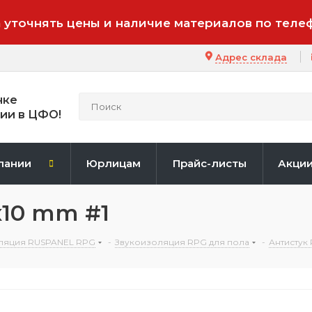
 уточнять цены и наличие материалов по теле
Адрес склада
нке
ии в ЦФО!
пании
Юрлицам
Прайс-листы
Акци
х10 mm #1
ляция RUSPANEL RPG
-
Звукоизоляция RPG для пола
-
Антистук