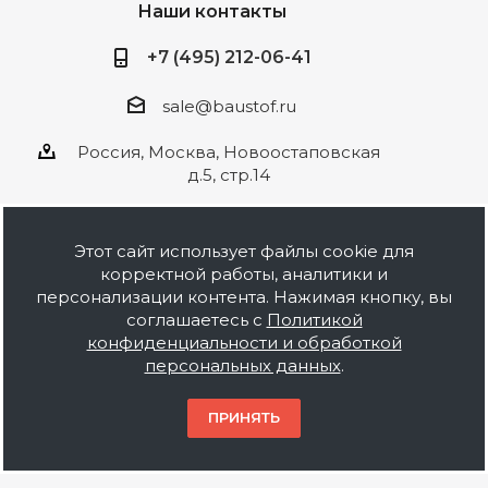
Наши контакты
+7 (495) 212-06-41
sale@baustof.ru
Россия, Москва, Новоостаповская
д.5, стр.14
Этот сайт использует файлы cookie для
корректной работы, аналитики и
2026 © ООО Баустов. Собственное
персонализации контента. Нажимая кнопку, вы
производство лакокрасочной продукции,
соглашаетесь с
Политикой
оптовая и розничная продажа строительных
конфиденциальности и обработкой
материалов, комплектация объектов под ключ.
персональных данных
.
Информация на сайте носит ознакомительный
характер и не является публичной офертой.
ПРИНЯТЬ