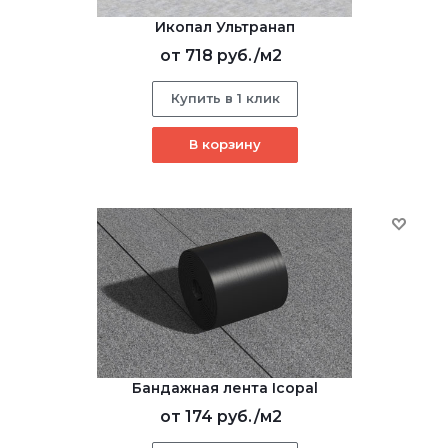
Икопал Ультранап
от
718 руб.
/м2
Купить в 1 клик
В корзину
Бандажная лента Icopal
от
174 руб.
/м2