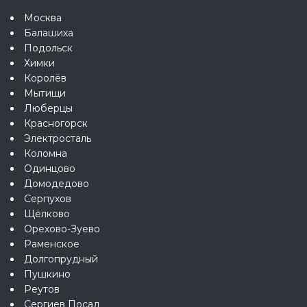
Москва
Балашиха
Подольск
Химки
Королёв
Мытищи
Люберцы
Красногорск
Электросталь
Коломна
Одинцово
Домодедово
Серпухов
Щёлково
Орехово-Зуево
Раменское
Долгопрудный
Пушкино
Реутов
Сергиев Посад