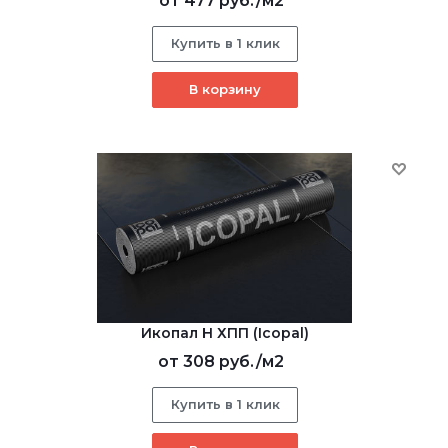
от
477 руб.
/м2
Купить в 1 клик
В корзину
Икопал Н ХПП (Icopal)
от
308 руб.
/м2
Купить в 1 клик