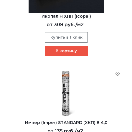
Икопал Н ХПП (Icopal)
от
308 руб.
/м2
Купить в 1 клик
В корзину
Импер (Imper) STANDARD (ХКП) В 4,0
от
135 руб.
/м2