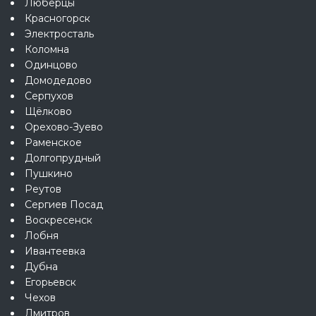
Люберцы
Красногорск
Электросталь
Коломна
Одинцово
Домодедово
Серпухов
Щёлково
Орехово-Зуево
Раменское
Долгопрудный
Пушкино
Реутов
Сергиев Посад
Воскресенск
Лобня
Ивантеевка
Дубна
Егорьевск
Чехов
Дмитров