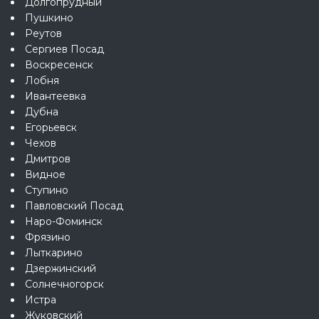
Долгопрудный
Пушкино
Реутов
Сергиев Посад
Воскресенск
Лобня
Ивантеевка
Дубна
Егорьевск
Чехов
Дмитров
Видное
Ступино
Павловский Посад
Наро-Фоминск
Фрязино
Лыткарино
Дзержинский
Солнечногорск
Истра
Жуковский