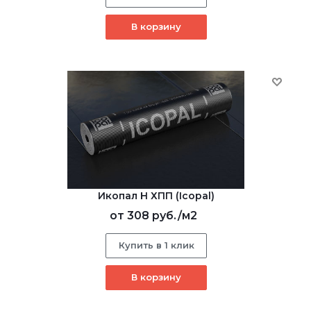
В корзину
Икопал Н ХПП (Icopal)
от
308 руб.
/м2
Купить в 1 клик
В корзину