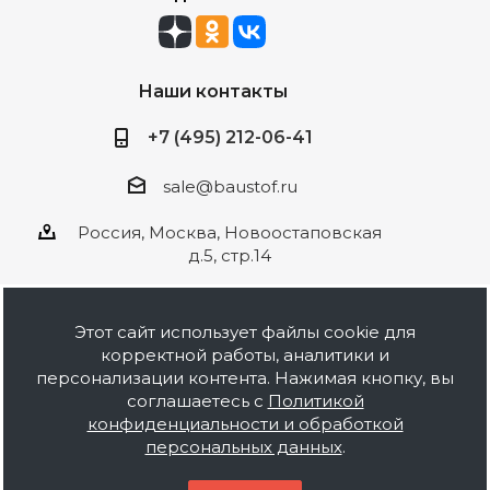
Наши контакты
+7 (495) 212-06-41
sale@baustof.ru
Россия, Москва, Новоостаповская
д.5, стр.14
Этот сайт использует файлы cookie для
корректной работы, аналитики и
2026 © ООО Баустов. Собственное
персонализации контента. Нажимая кнопку, вы
производство лакокрасочной продукции,
соглашаетесь с
Политикой
оптовая и розничная продажа строительных
конфиденциальности и обработкой
материалов, комплектация объектов под ключ.
персональных данных
.
Информация на сайте носит ознакомительный
характер и не является публичной офертой.