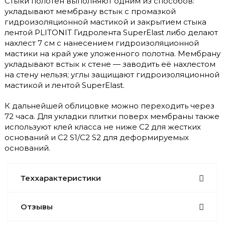
Стыки полотен выполняют одним из способов:
укладывают мембрану встык с промазкой
гидроизоляционной мастикой и закрытием стыка
лентой PLITONIT Гидролента SuperElast либо делают
нахлест 7 см с нанесением гидроизоляционной
мастики на край уже уложенного полотна. Мембрану
укладывают встык к стене — заводить её нахлестом
на стену нельзя; углы защищают гидроизоляционной
мастикой и лентой SuperElast.
К дальнейшей облицовке можно переходить через
72 часа. Для укладки плитки поверх мембраны также
используют клей класса не ниже C2 для жестких
оснований и C2 S1/C2 S2 для деформируемых
оснований.
Теххарактеристики
Отзывы