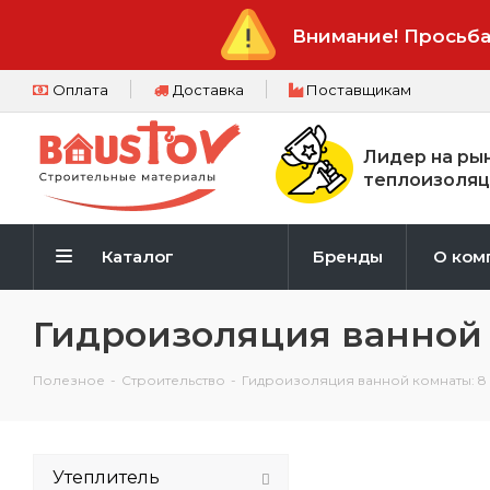
Внимание! Просьба
Оплата
Доставка
Поставщикам
Лидер на ры
теплоизоляц
Каталог
Бренды
О ком
Гидроизоляция ванной 
Полезное
-
Строительство
-
Гидроизоляция ванной комнаты: 
Утеплитель