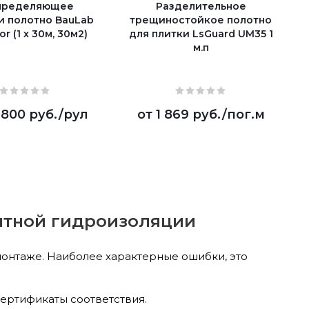
пределяющее
Разделительное
и полотно BauLab
трещиностойкое полотно
or (1 х 30м, 30м2)
для плитки LsGuard UM35 1
м.п
 800 руб.
/рул
от
1 869 руб.
/пог.м
нтной гидроизоляции
онтаже. Наиболее характерные ошибки, это
ертификаты соответствия.