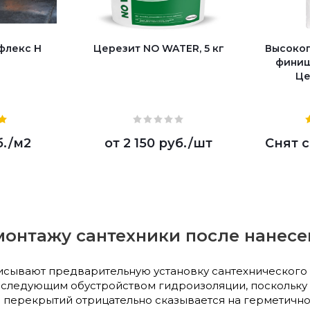
флекс Н
Церезит NO WATER, 5 кг
Высоко
финиш
Це
б.
/м2
от
2 150 руб.
/шт
Снят 
монтажу сантехники после нанес
исывают предварительную установку сантехнического
оследующим обустройством гидроизоляции, поскольку
 перекрытий отрицательно сказывается на герметичн