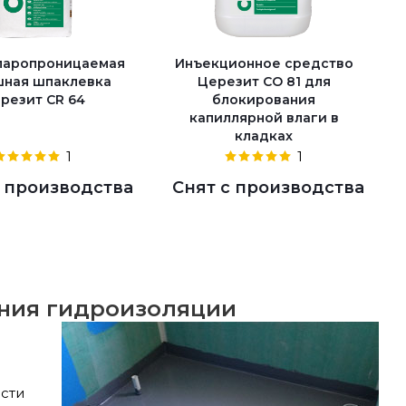
паропроницаемая
Инъекционное средство
ная шпаклевка
Церезит CO 81 для
резит CR 64
блокирования
капиллярной влаги в
кладках
1
1
с производства
Снят с производства
ения гидроизоляции
ости