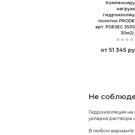
Компенсир
нагруз
гидроизоляц
полотно PRODE
арт. PDESEC 3530
30м2)
от
51 345 ру
Не соблюде
Гидроизоляция на 
укладка раствора н
В любом варианте 