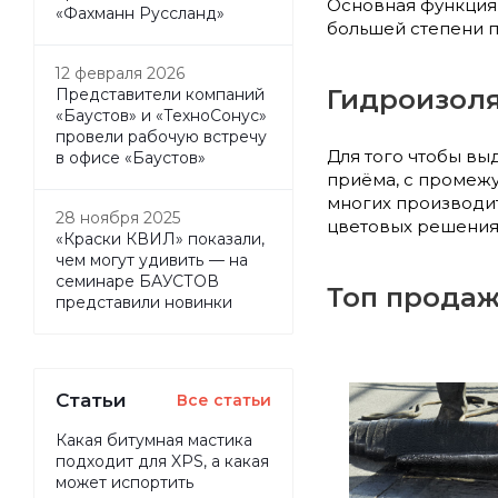
Основная функция 
«Фахманн Руссланд»
большей степени 
12 февраля 2026
Гидроизол
Представители компаний
«Баустов» и «ТехноСонус»
провели рабочую встречу
Для того чтобы в
в офисе «Баустов»
приёма, с промежу
многих производи
28 ноября 2025
цветовых решениях
«Краски КВИЛ» показали,
чем могут удивить — на
семинаре БАУСТОВ
Топ продаж
представили новинки
Статьи
Все статьи
Какая битумная мастика
подходит для XPS, а какая
может испортить