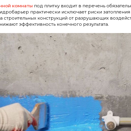
нной комнаты
под плитку входит в перечень обязатель
дробарьер практически исключает риски затопления с
та строительных конструкций от разрушающих воздейст
нижают эффективность конечного результата.