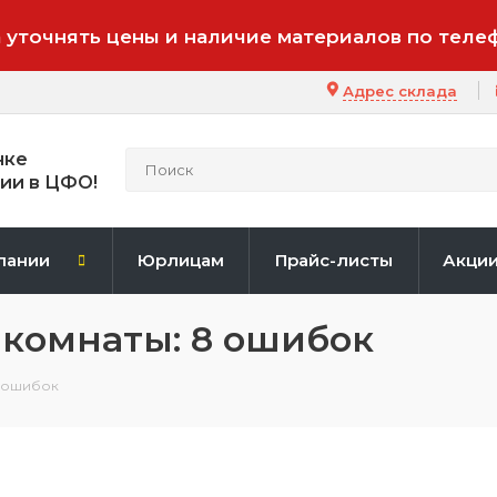
 уточнять цены и наличие материалов по теле
Адрес склада
нке
ии в ЦФО!
пании
Юрлицам
Прайс-листы
Акци
комнаты: 8 ошибок
8 ошибок