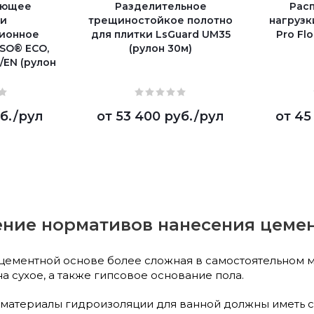
ующее
Разделительное
Рас
ки
трещиностойкое полотно
нагрузк
ионное
для плитки LsGuard UM35
Pro Flo
SO® ECO,
(рулон 30м)
/EN (рулон
б.
/рул
от
53 400 руб.
/рул
от
45
ние нормативов нанесения цеме
цементной основе более сложная в самостоятельном м
а сухое, а также гипсовое основание пола.
материалы гидроизоляции для ванной должны иметь с