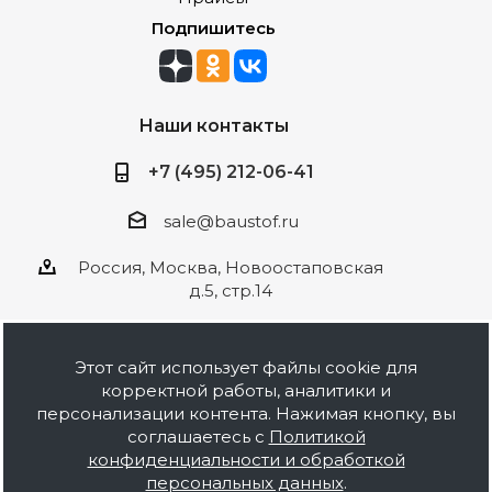
Подпишитесь
Наши контакты
+7 (495) 212-06-41
sale@baustof.ru
Россия, Москва, Новоостаповская
д.5, стр.14
Этот сайт использует файлы cookie для
корректной работы, аналитики и
2026 © ООО Баустов. Собственное
персонализации контента. Нажимая кнопку, вы
производство лакокрасочной продукции,
соглашаетесь с
Политикой
оптовая и розничная продажа строительных
конфиденциальности и обработкой
материалов, комплектация объектов под ключ.
персональных данных
.