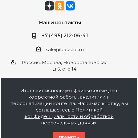
Наши контакты
+7 (495) 212-06-41
sale@baustof.ru
Россия, Москва, Новоостаповская
д.5, стр.14
Этот сайт использует файлы cookie для
корректной работы, аналитики и
2026 © ООО Баустов. Собственное
персонализации контента. Нажимая кнопку, вы
производство лакокрасочной продукции,
соглашаетесь с
Политикой
оптовая и розничная продажа строительных
конфиденциальности и обработкой
материалов, комплектация объектов под ключ.
персональных данных
.
Информация на сайте носит ознакомительный
характер и не является публичной офертой.
ПРИНЯТЬ