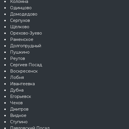
Коломна
Одинцово
Домодедово
Серпухов
Щёлково
Орехово-Зуево
Раменское
Долгопрудный
Пушкино
Реутов
Сергиев Посад
Воскресенск
Лобня
Ивантеевка
Дубна
Егорьевск
Чехов
Дмитров
Видное
Ступино
Павловский Посад