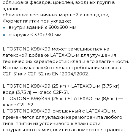
облицовка фасадов, цоколей, входных групп в
здания,
облицовка лестничных маршей и площадок,
Формат плитки при укладке:
внутри зданий ≤ 600х600 мм
снаружи ≤ 330х330 мм.
LITOSTONE K98/K99 может замешиваться на
латексной добавке LATEXKOL-м для улучшения
технических характеристик клея и его эластичности.
В этом случае клей отвечает требованиям класса
C2F-S1или C2F-S2 по EN 12004/12002.
LITOSTONE K98/K99 (25 кг) + LATEXKOL-м (3,75 кг) +
вода (3,75 л) — класс C2F-S1.
LITOSTONE K98/K99 (25 кг) + LATEXKOL-м (8,5 кг) —
класс C2F-S2.
LITOSTONE K98/K99, смешанный с LATEXKOL-м,
применяется для укладки керамогранита любого
типа, плитки из устойчивого к влажности
натурального камня, плит из агломератов, гранита,