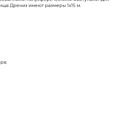
ща Дрениз имеют размеры 1х15 м.
ра;