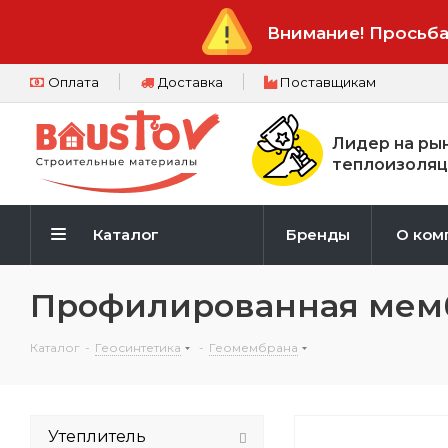
Внимание! Просьба
Оплата
Доставка
Поставщикам
Лидер на ры
теплоизоляц
Каталог
Бренды
О ком
Профилированная мем
Каталог
-
Геосинтетика
-
Геомембрана
Утеплитель