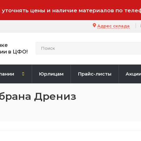
 уточнять цены и наличие материалов по теле
Адрес склада
нке
ии в ЦФО!
пании
Юрлицам
Прайс-листы
Акци
брана Дрениз