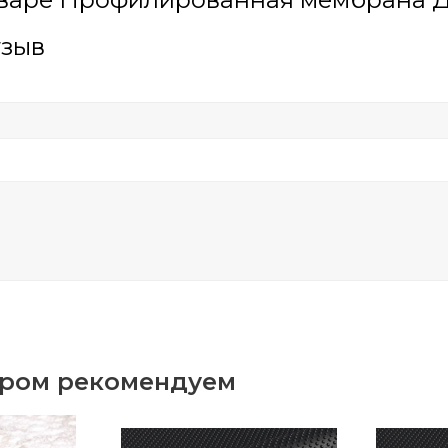
тзыв
аром рекомендуем