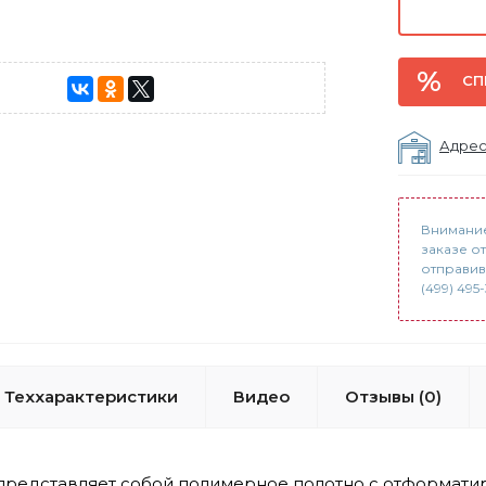
СП
Адрес
Внимание
заказе о
отправив
(499) 495
Теххарактеристики
Видео
Отзывы (0)
редставляет собой полимерное полотно с отформати