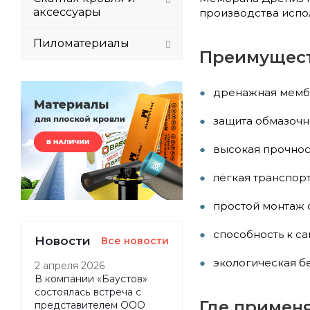
аксессуары
производства испо
Пиломатериалы
Преимущест
дренажная мемб
защита обмазочн
высокая прочнос
лёгкая транспорт
простой монтаж 
способность к с
Новости
Все новости
экологическая б
2 апреля 2026
В компании «Баустов»
состоялась встреча с
Где примен
представителем ООО