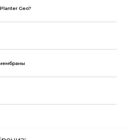
lanter Geo?
 мембраны
рениз: