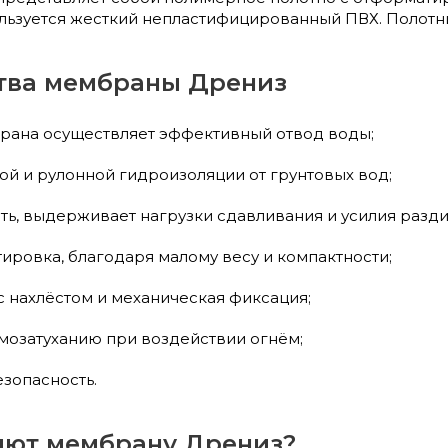
льзуется жесткий непластифицированный ПВХ. Полотни
ва мембраны Дрениз
рана осуществляет эффективный отвод воды;
ой и рулонной гидроизоляции от грунтовых вод;
ть, выдерживает нагрузки сдавливания и усилия разди
ировка, благодаря малому весу и компактности;
с нахлёстом и механическая фиксация;
амозатуханию при воздействии огнём;
езопасность.
яют мембрану Дрениз?