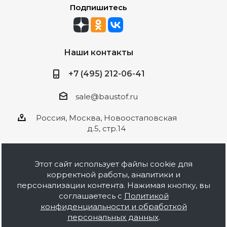
Подпишитесь
Наши контакты
+7 (495) 212-06-41
sale@baustof.ru
Россия, Москва, Новоостаповская
д.5, стр.14
Этот сайт использует файлы cookie для
корректной работы, аналитики и
2026 © ООО Баустов. Собственное
персонализации контента. Нажимая кнопку, вы
производство лакокрасочной продукции,
соглашаетесь с
Политикой
оптовая и розничная продажа строительных
конфиденциальности и обработкой
материалов, комплектация объектов под ключ.
персональных данных
.
Информация на сайте носит ознакомительный