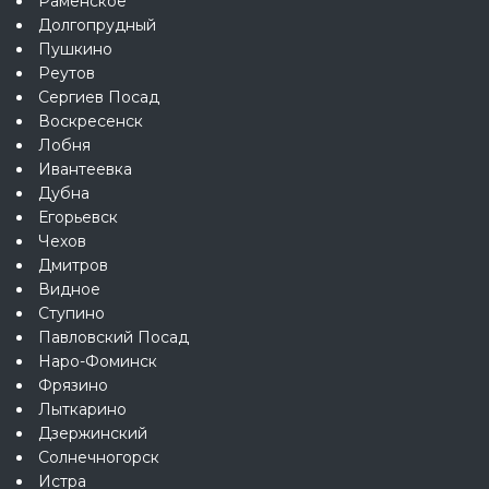
Раменское
Долгопрудный
Пушкино
Реутов
Сергиев Посад
Воскресенск
Лобня
Ивантеевка
Дубна
Егорьевск
Чехов
Дмитров
Видное
Ступино
Павловский Посад
Наро-Фоминск
Фрязино
Лыткарино
Дзержинский
Солнечногорск
Истра