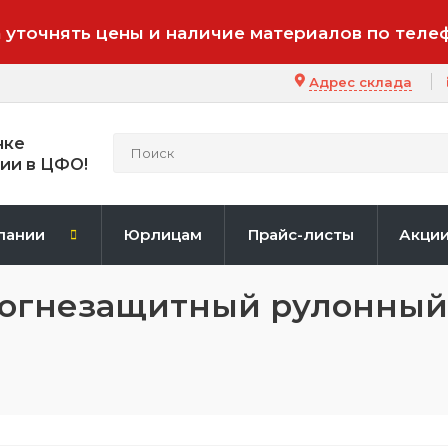
 уточнять цены и наличие материалов по теле
Адрес склада
нке
ии в ЦФО!
пании
Юрлицам
Прайс-листы
Акци
 огнезащитный рулонны