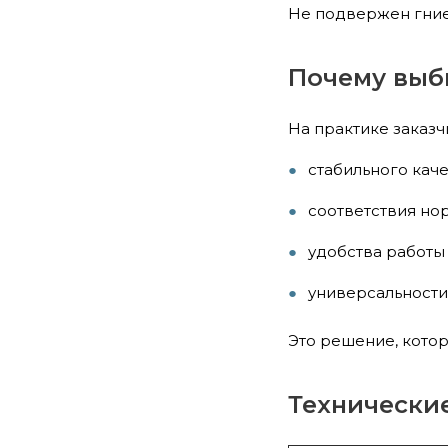
Не подвержен гниен
Почему выб
На практике заказч
стабильного кач
соответствия но
удобства работы
универсальност
Это решение, котор
Технически