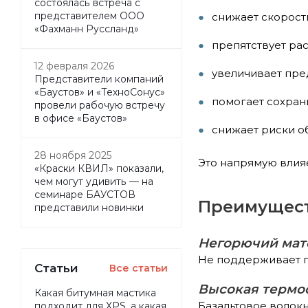
состоялась встреча с
представителем ООО
снижает скорост
«Фахманн Руссланд»
препятствует ра
12 февраля 2026
увеличивает пре
Представители компаний
«Баустов» и «ТехноСонус»
помогает сохран
провели рабочую встречу
в офисе «Баустов»
снижает риски 
28 ноября 2025
Это напрямую влияе
«Краски КВИЛ» показали,
чем могут удивить — на
семинаре БАУСТОВ
Преимущест
представили новинки
Негорючий мате
Не поддерживает г
Статьи
Все статьи
Высокая термо
Какая битумная мастика
Базальтовое волок
подходит для XPS, а какая