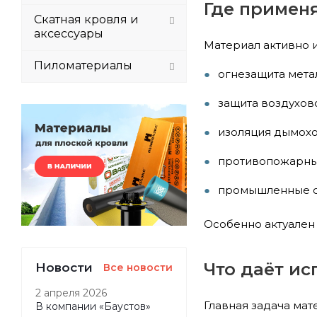
Где примен
Скатная кровля и
аксессуары
Материал активно 
Пиломатериалы
огнезащита мета
защита воздухов
изоляция дымох
противопожарны
промышленные о
Особенно актуален 
Что даёт и
Новости
Все новости
2 апреля 2026
Главная задача мат
В компании «Баустов»