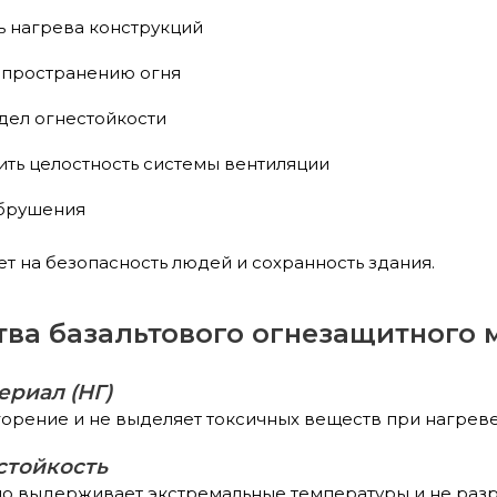
ь нагрева конструкций
спространению огня
дел огнестойкости
ить целостность системы вентиляции
обрушения
т на безопасность людей и сохранность здания.
ва базальтового огнезащитного 
риал (НГ)
орение и не выделяет токсичных веществ при нагреве
стойкость
но выдерживает экстремальные температуры и не разр