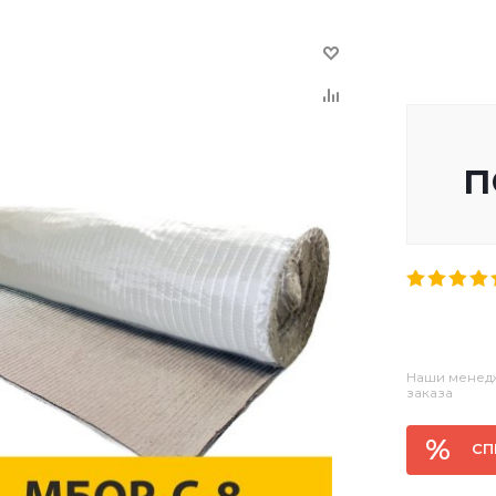
п
Наши менедж
заказа
СП