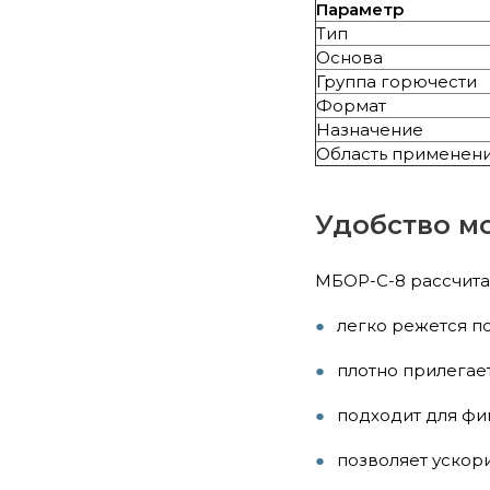
Параметр
Тип
Основа
Группа горючести
Формат
Назначение
Область применен
Удобство м
МБОР-С-8 рассчита
легко режется п
плотно прилегае
подходит для фи
позволяет ускори