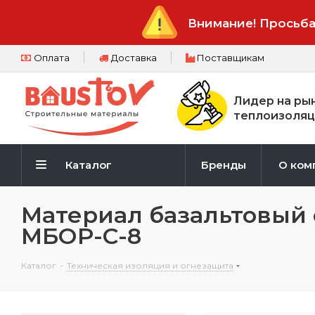
Внимание! Просьба
Оплата
Доставка
Поставщикам
Лидер на ры
теплоизоляц
Каталог
Бренды
О ком
Материал базальтовый
МБОР-С-8
Каталог
-
Техническая изоляция и огнезащита