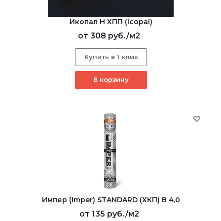
Икопал Н ХПП (Icopal)
от
308 руб.
/м2
Купить в 1 клик
В корзину
Импер (Imper) STANDARD (ХКП) В 4,0
от
135 руб.
/м2