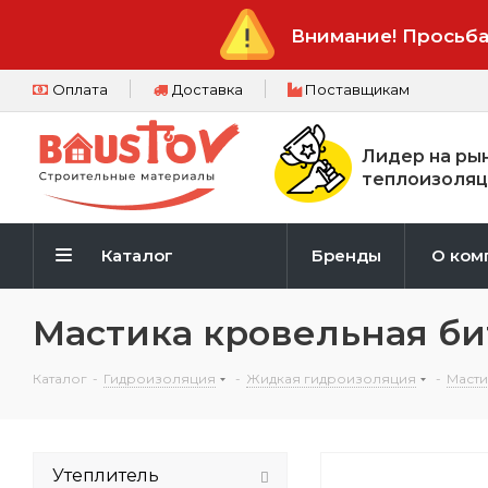
Внимание! Просьба
Оплата
Доставка
Поставщикам
Лидер на ры
теплоизоляц
Каталог
Бренды
О ком
Мастика кровельная би
Каталог
-
Гидроизоляция
-
Жидкая гидроизоляция
-
Масти
Утеплитель