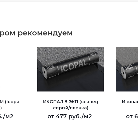
аром рекомендуем
 (Icopal
ИКОПАЛ В ЭКП (сланец
Икопа
)
серый/пленка)
.
/м2
от
477 руб.
/м2
от
6