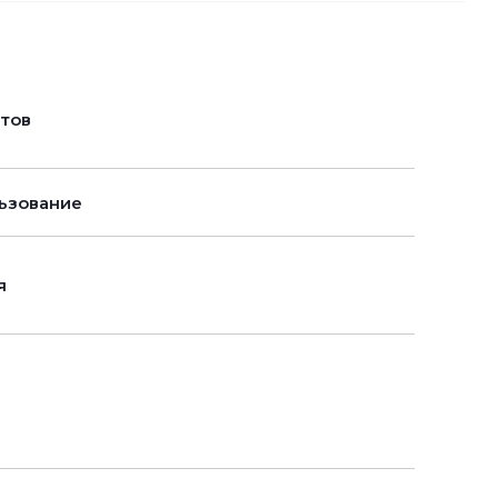
нтов
ьзование
я