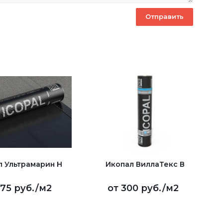
л Ультрамарин Н
Икопал ВиллаТекс В
75 руб.
/м2
от
300 руб.
/м2