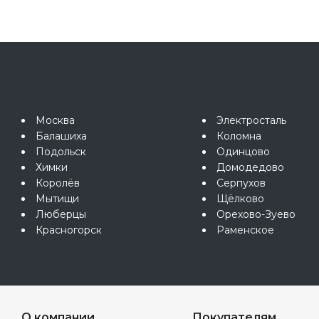
Москва
Электросталь
Балашиха
Коломна
Подольск
Одинцово
Химки
Домодедово
Королёв
Серпухов
Мытищи
Щёлково
Люберцы
Орехово-Зуево
Красногорск
Раменское
О компании
Покупателям