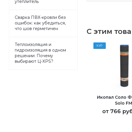
утеплитель
Сварка ПВХ-кровли без
ошибок: как убедиться,
что шов герметичен
С этим тов
Теплоизоляция и
ХИТ
гидроизоляция в одном
решении: Почему
выбирают Ц-XPS?
Икопал Соло ФМ
Solo FM
от
766 руб