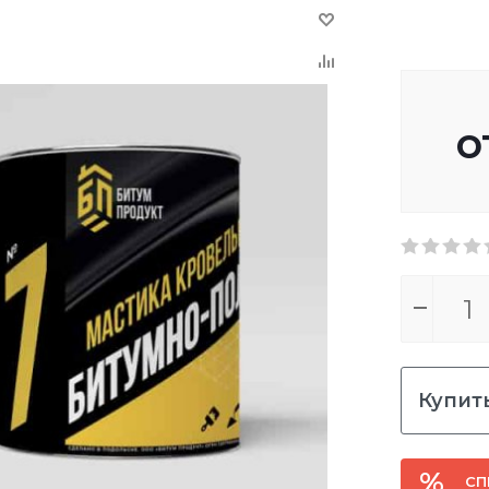
о
Купить
СП