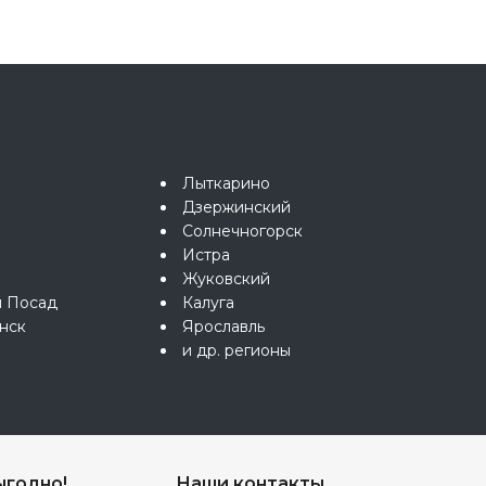
Лыткарино
Дзержинский
Солнечногорск
Истра
Жуковский
й Посад
Калуга
нск
Ярославль
и др. регионы
ыгодно!
Наши контакты