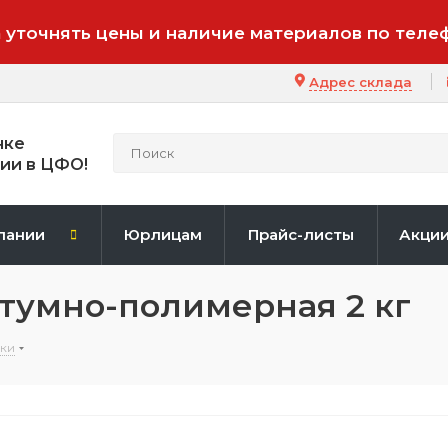
 уточнять цены и наличие материалов по теле
Адрес склада
нке
ии в ЦФО!
пании
Юрлицам
Прайс-листы
Акци
тумно-полимерная 2 кг
ки