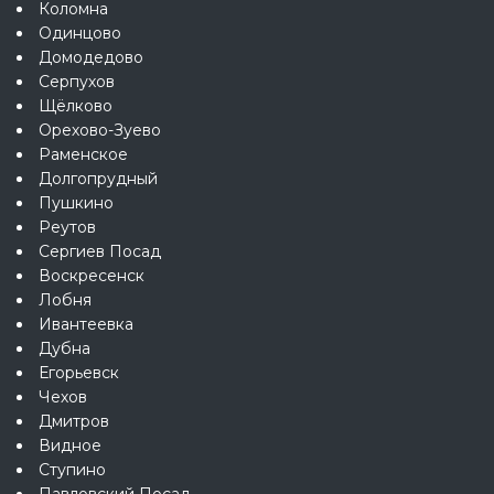
Коломна
Одинцово
Домодедово
Серпухов
Щёлково
Орехово-Зуево
Раменское
Долгопрудный
Пушкино
Реутов
Сергиев Посад
Воскресенск
Лобня
Ивантеевка
Дубна
Егорьевск
Чехов
Дмитров
Видное
Ступино
Павловский Посад