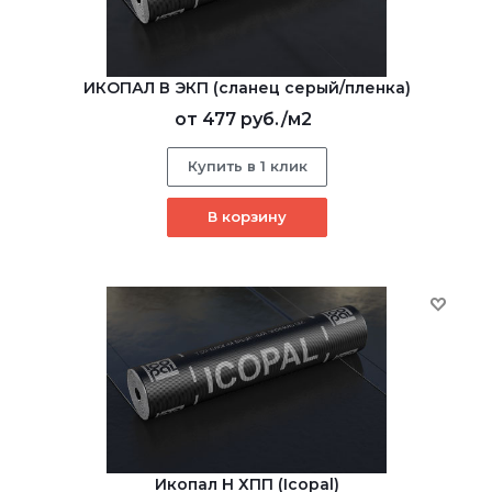
ИКОПАЛ В ЭКП (сланец серый/пленка)
от
477 руб.
/м2
Купить в 1 клик
В корзину
Икопал Н ХПП (Icopal)