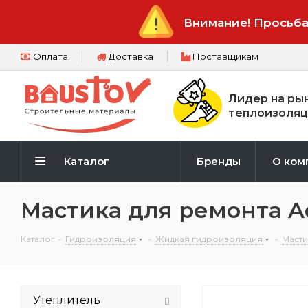
Внимание! Просьба
Оплата
Доставка
Поставщикам
Лидер на ры
теплоизоляц
Каталог
Бренды
О ком
Мастика для ремонта Aq
Каталог
-
Гидроизоляция
-
Жидкая гидроизоляция
-
Масти
Утеплитель