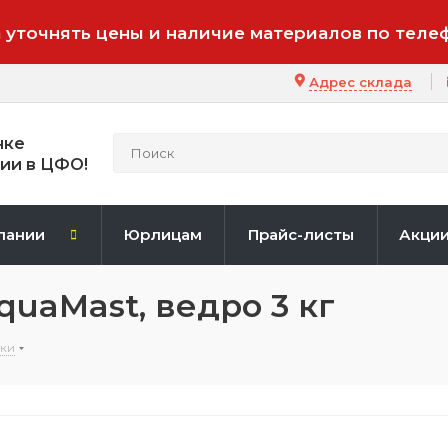
 уточнять цены и наличие материалов по теле
Адрес склада
нке
ии в ЦФО!
пании
Юрлицам
Прайс-листы
Акци
uaMast, ведро 3 кг
ки