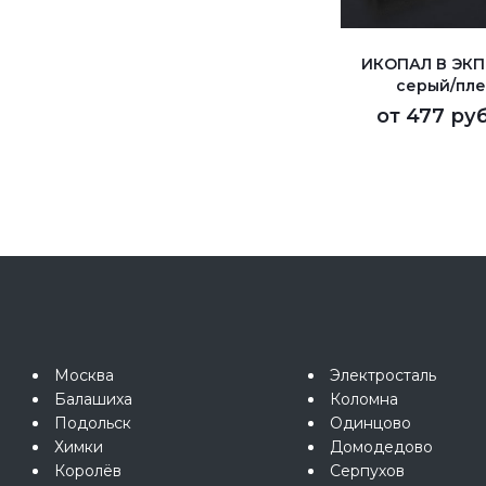
ИКОПАЛ В ЭКП
серый/пле
от
477 руб
Москва
Электросталь
Балашиха
Коломна
Подольск
Одинцово
Химки
Домодедово
Королёв
Серпухов