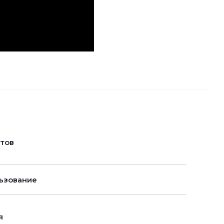
нтов
ьзование
я