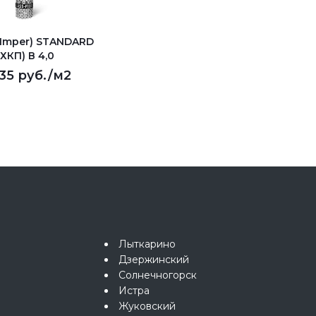
(Imper) STANDARD
(ХКП) В 4,0
135 руб.
/м2
Лыткарино
Дзержинский
Солнечногорск
Истра
Жуковский