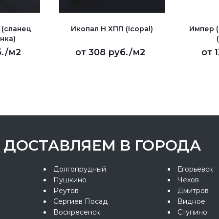
 (сланец
Икопал Н ХПП (Icopal)
Импер 
нка)
.
/м2
от
308 руб.
/м2
от
ДОСТАВЛЯЕМ В ГОРОДА
Долгопрудный
Егорьевск
Пушкино
Чехов
Реутов
Дмитров
Сергиев Посад
Видное
Воскресенск
Ступино