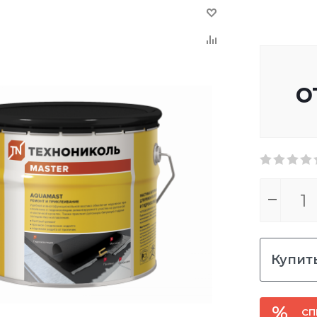
о
Купить
СП