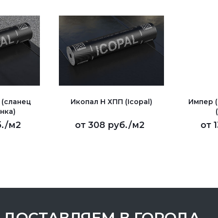
 (сланец
Икопал Н ХПП (Icopal)
Импер 
нка)
.
/м2
от
308 руб.
/м2
от
ДОСТАВЛЯЕМ В ГОРОДА