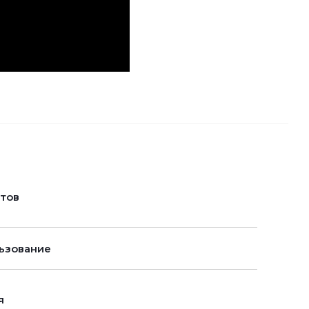
нтов
ьзование
я