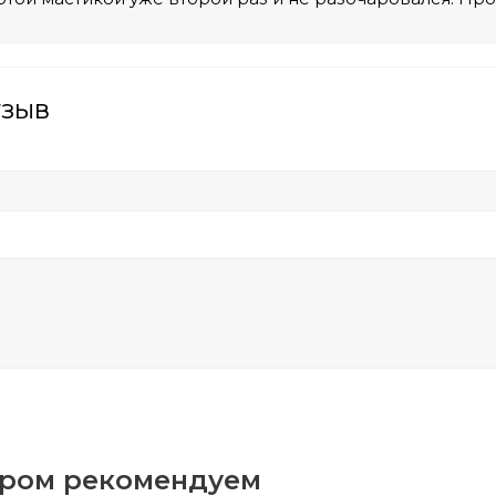
тзыв
аром рекомендуем