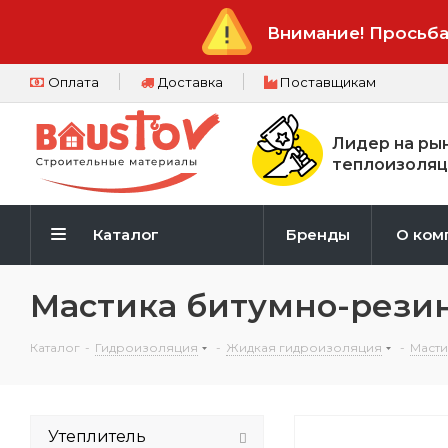
Внимание! Просьба
Оплата
Доставка
Поставщикам
Лидер на ры
теплоизоляц
Каталог
Бренды
О ком
Мастика битумно-резин
Каталог
-
Гидроизоляция
-
Жидкая гидроизоляция
-
Масти
Утеплитель