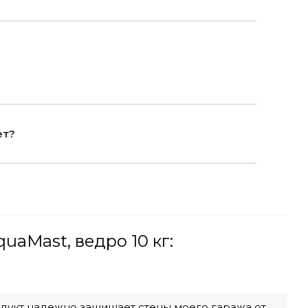
ет?
aMast, ведро 10 кг:
одукт надежно защищает стены моего гаража от