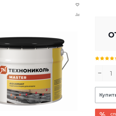
о
Купить
СП