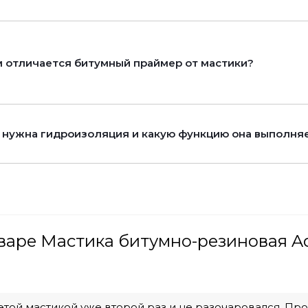
 отличается битумный праймер от мастики?
 нужна гидроизоляция и какую функцию она выполня
варе Мастика битумно-резиновая Aqu
этой мастикой уже второй раз и не разочаровался. Пр