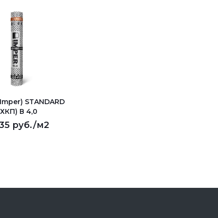
(Imper) STANDARD
(ХКП) В 4,0
135 руб.
/м2