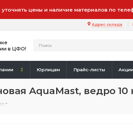
 уточнять цены и наличие материалов по теле
Адрес склада
нке
ии в ЦФО!
пании
Юрлицам
Прайс-листы
Акци
овая AquaMast, ведро 10 
ки