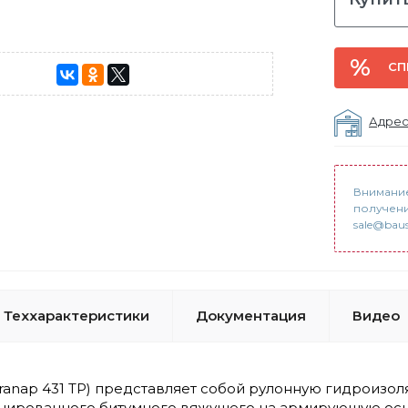
СП
Адрес
Внимание
получени
sale@baus
Теххарактеристики
Документация
Видео
eranap 431 TP) представляет собой рулонную гидроиз
ированного битумного вяжущего на армирующую осно