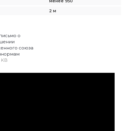
менее 950
2 м
письмо о
ашении
енного союза
ннормам
6 KB