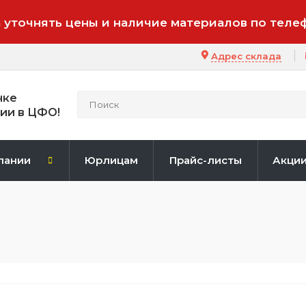
 уточнять цены и наличие материалов по теле
Адрес склада
нке
ии в ЦФО!
пании
Юрлицам
Прайс-листы
Акци