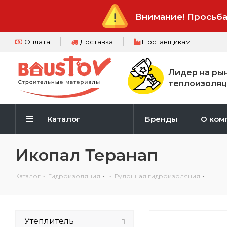
Внимание! Просьба
Оплата
Доставка
Поставщикам
Лидер на ры
теплоизоляц
Каталог
Бренды
О ком
Икопал Теранап
Каталог
-
Гидроизоляция
-
Рулонная гидроизоляция
Утеплитель