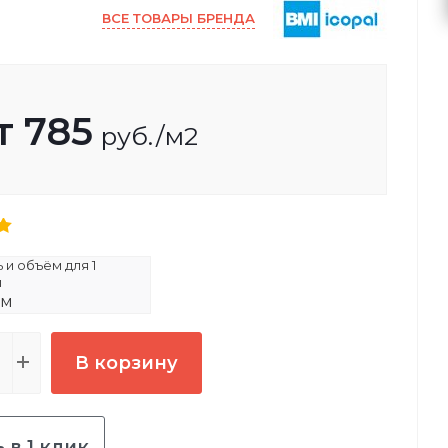
ВСЕ ТОВАРЫ БРЕНДА
т
785
руб.
/м2
и объём для 1
и
0м
В корзину
 в 1 клик