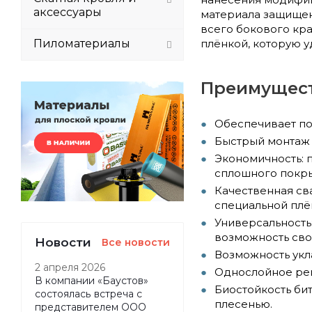
аксессуары
материала защищен
всего бокового кр
Пиломатериалы
плёнкой, которую 
Преимущест
Обеспечивает по
Быстрый монтаж 
Экономичность: 
сплошного покры
Качественная св
специальной плё
Универсальность
возможность сво
Новости
Все новости
Возможность укл
2 апреля 2026
Однослойное реш
В компании «Баустов»
Биостойкость би
состоялась встреча с
плесенью.
представителем ООО