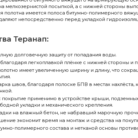
а мелкозернистой посыпкой, а с нижней стороны выпо
ая полотна имеется полоса битумно-полимерного вяжу
удаляют непосредственно перед укладкой гидроизоляц
ва Теранап:
лную долговечную защиту от попадания воды.
благодаря легкоплавкой плёнке с нижней стороны и п
полотно имеет увеличенную ширину и длину, что сокра
тия.
арка швов, благодаря полоске БПВ в местах нахлёста,
нкой.
: покрытие применимо в устройстве крыши, подземных 
бодной укладки и механического крепления.
адки на влажный бетон, не набравший марочную прочн
ение экономит время на монтаж и средства на покупк
тумно-полимерного состава и нетканой основы проти