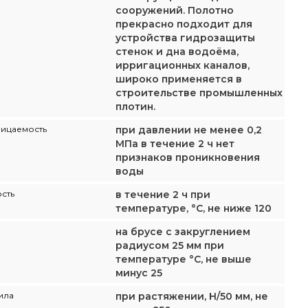
сооружений. Полотно
прекрасно подходит для
устройства гидрозащиты
стенок и дна водоёма,
ирригационных каналов,
широко применяется в
строительстве промышленных
плотин.
ицаемость
при давлении не менее 0,2
МПа в течение 2 ч нет
признаков проникновения
воды
сть
в течение 2 ч при
температуре, °С, не ниже 120
на брусе с закруглением
радиусом 25 мм при
температуре °С, не выше
минус 25
ила
при растяжении, Н/50 мм, не