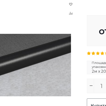
о
Площадь 
упаковк
2м х 2
Купить