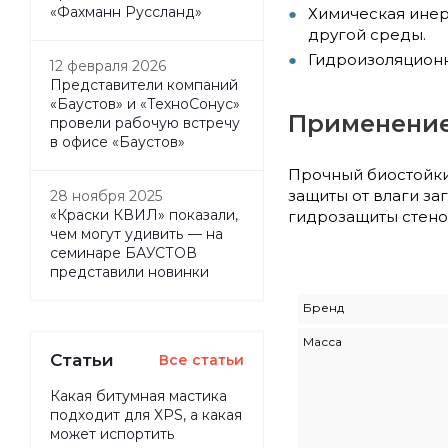
«Фахманн Руссланд»
Химическая инер
другой среды.
Гидроизоляционн
12 февраля 2026
Представители компаний
«Баустов» и «ТехноСонус»
Применение
провели рабочую встречу
в офисе «Баустов»
Прочный биостойки
защиты от влаги за
28 ноября 2025
«Краски КВИЛ» показали,
гидрозащиты стено
чем могут удивить — на
семинаре БАУСТОВ
представили новинки
Бренд
Масса
Статьи
Все статьи
Какая битумная мастика
подходит для XPS, а какая
может испортить