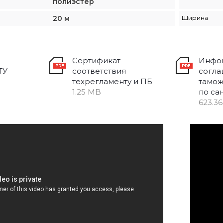
полиэстер
20 м
Ширина
Сертификат
Инфо
ТУ
соответствия
согл
техрегламенту и ПБ
тамож
1.25 MB
по са
623.3