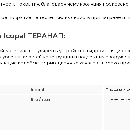
тность покрытия, благодаря чему изоляция прекрасно
ое покрытие не теряет своих свойств при нагреве и н
 Icopal ТЕРАНАП:
й материал популярен в устройстве гидроизоляционно
глубленных частей конструкции и подземных сооружен
к и дна водоёма, ирригационных каналов, широко при
Icopal
Площадь и о
5 кг/кв.м
Применение