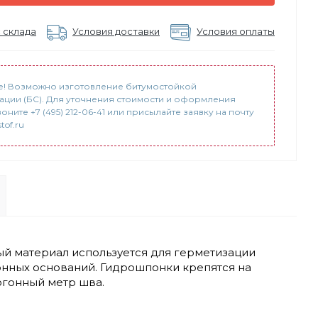
 склада
Условия доставки
Условия оплаты
! Возможно изготовление битумостойкой
ции (БС). Для уточнения стоимости и оформления
воните +7 (495) 212-06-41 или присылайте заявку на почту
tof.ru
й материал используется для герметизации
нных оснований. Гидрошпонки крепятся на
огонный метр шва.