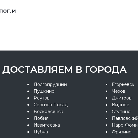
/пог.м
ДОСТАВЛЯЕМ В ГОРОДА
Долгопрудный
Егорьевск
Пушкино
Чехов
Реутов
Дмитров
Сергиев Посад
Видное
Воскресенск
Ступино
Лобня
Павловски
Ивантеевка
Наро-Фоми
Дубна
Фрязино