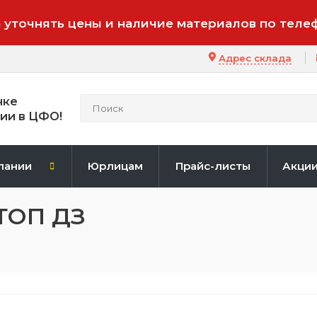
 уточнять цены и наличие материалов по теле
Адрес склада
нке
ии в ЦФО!
пании
Юрлицам
Прайс-листы
Акци
ТОП ДЗ