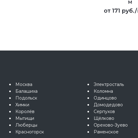
М
от
171 руб.
Москва
Электросталь
Балашиха
Коломна
Подольск
Одинцово
Химки
Домодедово
Королёв
Серпухов
Мытищи
Щёлково
Люберцы
Орехово-Зуево
Красногорск
Раменское