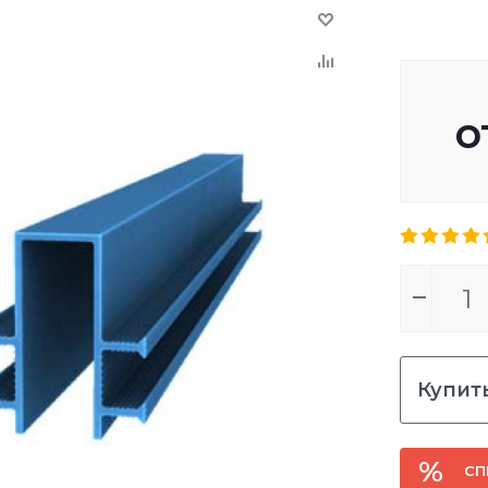
о
Купить
СП