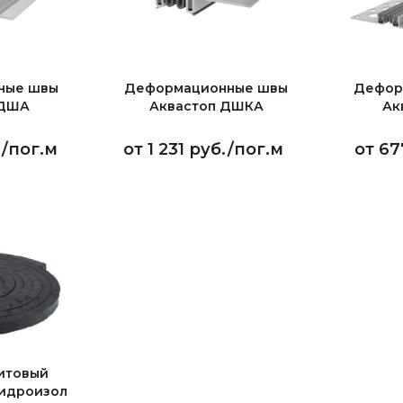
ные швы
Деформационные швы
Дефор
 ДША
Аквастоп ДШКА
Ак
.
/пог.м
от
1 231 руб.
/пог.м
от
67
итовый
 Гидроизол