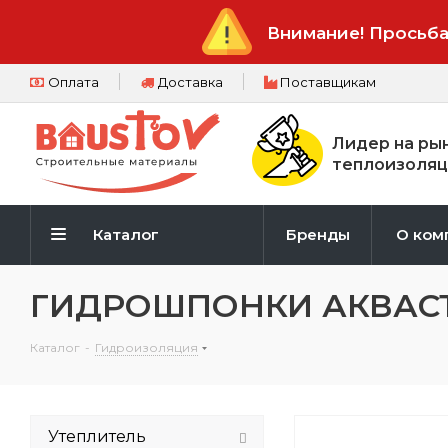
Внимание! Просьба
Оплата
Доставка
Поставщикам
Лидер на ры
теплоизоляц
Каталог
Бренды
О ком
ГИДРОШПОНКИ АКВАС
Каталог
-
Гидроизоляция
Утеплитель