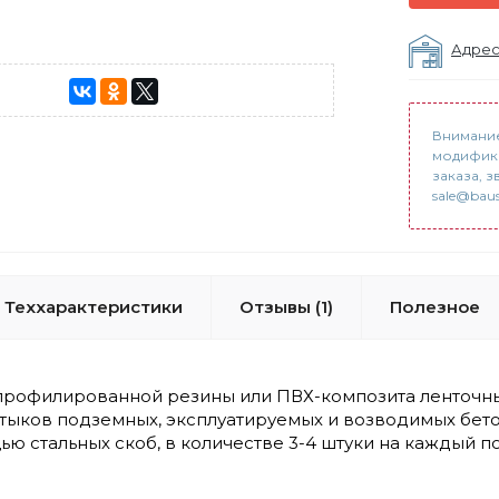
Адрес
Внимание
модифика
заказа, з
sale@baus
Теххарактеристики
Отзывы (1)
Полезное
профилированной резины или ПВХ-композита ленточны
ыков подземных, эксплуатируемых и возводимых бето
ю стальных скоб, в количестве 3-4 штуки на каждый п