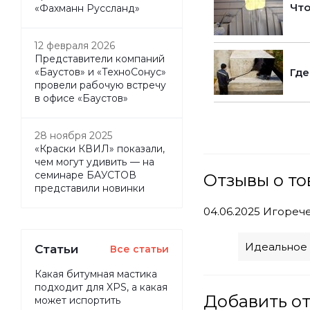
Что
«Фахманн Руссланд»
12 февраля 2026
Представители компаний
Где
«Баустов» и «ТехноСонус»
провели рабочую встречу
в офисе «Баустов»
28 ноября 2025
«Краски КВИЛ» показали,
чем могут удивить — на
семинаре БАУСТОВ
Отзывы о 
представили новинки
04.06.2025
Игореч
Идеальное 
Статьи
Все статьи
Какая битумная мастика
подходит для XPS, а какая
Добавить о
может испортить