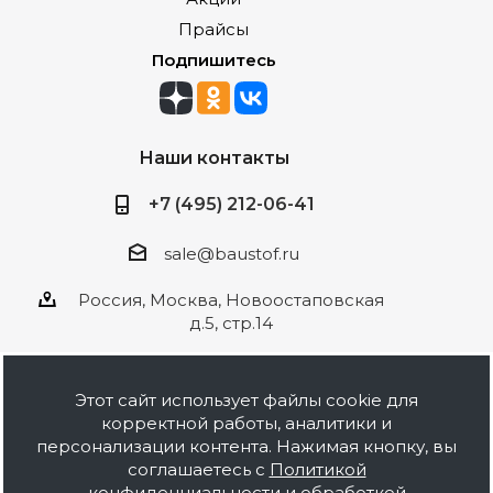
Прайсы
Подпишитесь
Наши контакты
+7 (495) 212-06-41
sale@baustof.ru
Россия, Москва, Новоостаповская
д.5, стр.14
Этот сайт использует файлы cookie для
корректной работы, аналитики и
2026 © ООО Баустов. Собственное
персонализации контента. Нажимая кнопку, вы
производство лакокрасочной продукции,
соглашаетесь с
Политикой
оптовая и розничная продажа строительных
конфиденциальности и обработкой