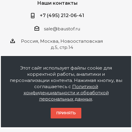
Наши контакты
+7 (495) 212-06-41
sale@baustof.ru
Россия, Москва, Новоостаповская
д.5, стр.14
Этот сайт использует файлы cookie для
корректной работы, аналитики и
2026 © ООО Баустов. Собственное
персонализации контента. Нажимая кнопку, вы
производство лакокрасочной продукции,
соглашаетесь с
Политикой
оптовая и розничная продажа строительных
конфиденциальности и обработкой
материалов, комплектация объектов под ключ.
персональных данных
.
Информация на сайте носит ознакомительный
характер и не является публичной офертой.
ПРИНЯТЬ