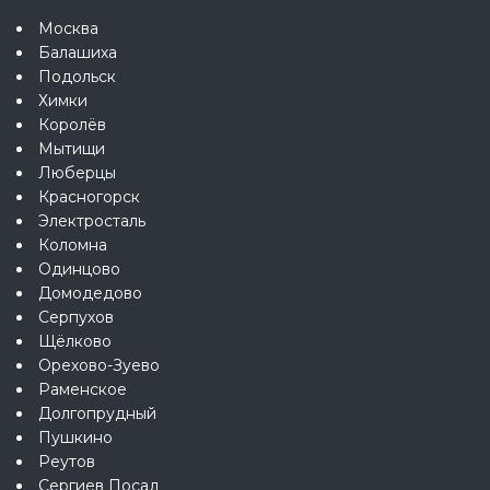
Москва
Балашиха
Подольск
Химки
Королёв
Мытищи
Люберцы
Красногорск
Электросталь
Коломна
Одинцово
Домодедово
Серпухов
Щёлково
Орехово-Зуево
Раменское
Долгопрудный
Пушкино
Реутов
Сергиев Посад