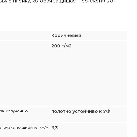
вую пленку, которая защищает геотекстиль от
Коричневый
200 г/м2
 УФ-излучению
полотно устойчиво к УФ
агрузка по ширине, кH/м
6,3