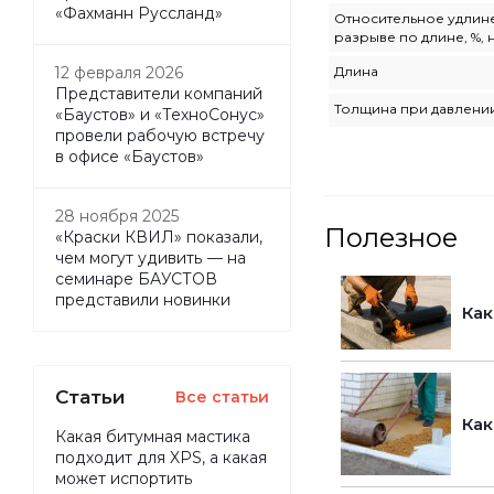
«Фахманн Руссланд»
Относительное удлин
разрыве по длине, %, 
Длина
12 февраля 2026
Представители компаний
Толщина при давлении,
«Баустов» и «ТехноСонус»
провели рабочую встречу
в офисе «Баустов»
28 ноября 2025
Полезное
«Краски КВИЛ» показали,
чем могут удивить — на
семинаре БАУСТОВ
представили новинки
Как
Статьи
Все статьи
Как
Какая битумная мастика
подходит для XPS, а какая
может испортить