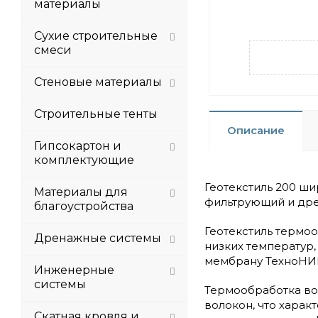
материалы
Сухие строительные
смеси
Стеновые материалы
Строительные тенты
Описание
Гипсокартон и
комплектующие
Геотекстиль 200 ши
Материалы для
фильтрующий и др
благоустройства
Геотекстиль термоо
Дренажные системы
низких температур
мембрану ТехноНИК
Инженерные
системы
Термообработка вол
волокон, что харак
Скатная кровля и