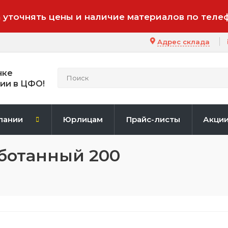
 уточнять цены и наличие материалов по теле
Адрес склада
нке
ии в ЦФО!
пании
Юрлицам
Прайс-листы
Акци
ботанный 200