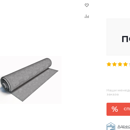
п
Наши менедж
заказа
СП
Адрес