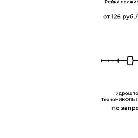
Рейка прижи
от
126 руб.
Гидрошпо
ТехноНИКОЛЬ I
по запр