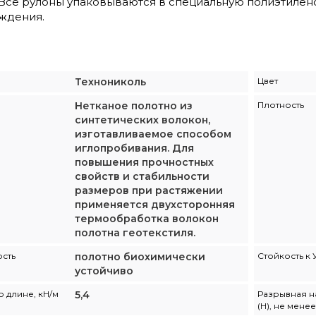
Все рулоны упаковываются в специальную полиэтилено
ждения.
Технониколь
Цвет
Нетканое полотно из
Плотность
синтетических волокон,
изготавливаемое способом
иглопробивания. Для
повышения прочностных
свойств и стабильности
размеров при растяжении
применяется двухсторонняя
термообработка волокон
полотна геотекстиля.
ость
полотно биохимически
Стойкость к
устойчиво
о длине, кH/м
5,4
Разрывная н
(Н), не менее