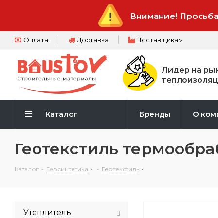
Внимание! Просьба
Оплата
Доставка
Поставщикам
Лидер на ры
теплоизоляц
Каталог
Бренды
О ком
Геотекстиль термообра
Каталог
-
Геосинтетика
-
Геотекстиль
Утеплитель