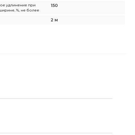
ое удлинение при
150
ширине, %, не более
2 м