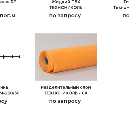
мная RP
Жидкий ПВХ
Г
ТЕХНОНИКОЛЬ
ТехноН
/пог.м
по запросу
по
нка
Разделительный слой
M-260/50
ТЕХНОНИКОЛЬ - СХ
осу
по запросу