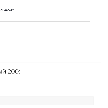
альной?
ый 200: