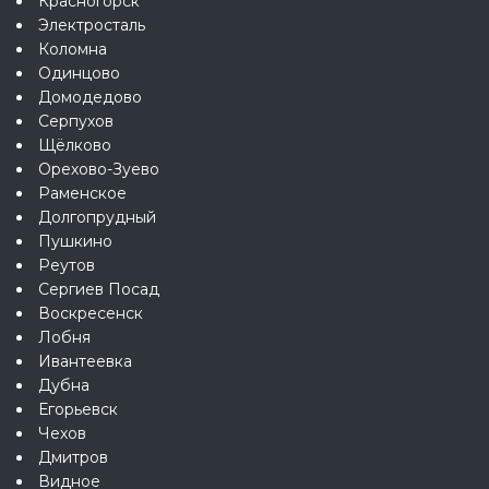
Красногорск
Электросталь
Коломна
Одинцово
Домодедово
Серпухов
Щёлково
Орехово-Зуево
Раменское
Долгопрудный
Пушкино
Реутов
Сергиев Посад
Воскресенск
Лобня
Ивантеевка
Дубна
Егорьевск
Чехов
Дмитров
Видное