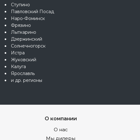
Ступино
Павловский Посад
Наро-Фоминск
Фрязино
Лыткарино
Дзержинский
Солнечногорск
Истра
Жуковский
Калуга
Ярославль
и др. регионы
О компании
О нас
Мы дилеры