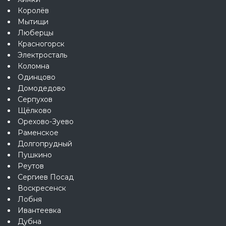
Королёв
Мытищи
Люберцы
Красногорск
Электросталь
Коломна
Одинцово
Домодедово
Серпухов
Щёлково
Орехово-Зуево
Раменское
Долгопрудный
Пушкино
Реутов
Сергиев Посад
Воскресенск
Лобня
Ивантеевка
Дубна