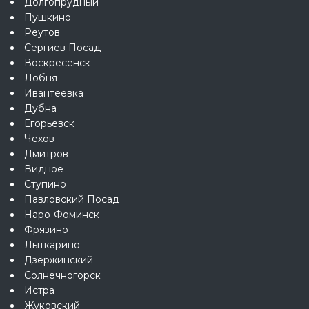
Долгопрудный
Пушкино
Реутов
Сергиев Посад
Воскресенск
Лобня
Ивантеевка
Дубна
Егорьевск
Чехов
Дмитров
Видное
Ступино
Павловский Посад
Наро-Фоминск
Фрязино
Лыткарино
Дзержинский
Солнечногорск
Истра
Жуковский