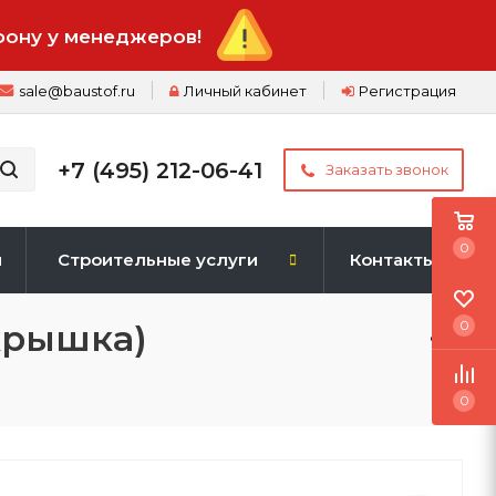
фону у менеджеров!
sale@baustof.ru
Личный кабинет
Регистрация
+7 (495) 212-06-41
Заказать звонок
0
и
Строительные услуги
Контакты
+крышка)
0
0