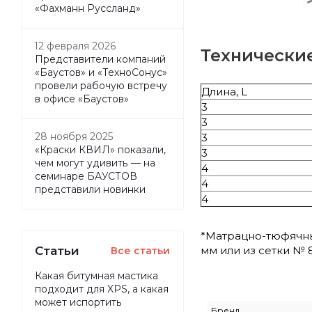
«Фахманн Руссланд»
12 февраля 2026
Технически
Представители компаний
«Баустов» и «ТехноСонус»
провели рабочую встречу
Длина, L
в офисе «Баустов»
3
3
28 ноября 2025
3
«Краски КВИЛ» показали,
3
чем могут удивить — на
4
семинаре БАУСТОВ
4
представили новинки
4
*Матрацно-тюфячные
Статьи
мм или из сетки № 8
Все статьи
Какая битумная мастика
подходит для XPS, а какая
может испортить
Бренд