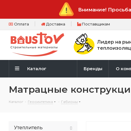
Внимание! Просьба
Оплата
Доставка
Поставщикам
Лидер на ры
теплоизоляц
Каталог
Бренды
О ком
Матрацные конструкции 
Каталог
-
Геосинтетика
-
Габионы
Утеплитель