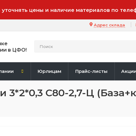
 уточнять цены и наличие материалов по теле
Адрес склада
нке
ии в ЦФО!
пании
Юрлицам
Прайс-листы
Акци
3*2*0,3 С80-2,7-Ц (База