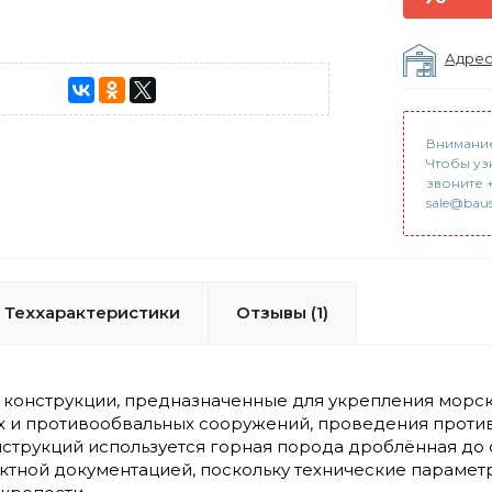
Адрес
Внимание
Чтобы уз
звоните +
sale@baus
Теххарактеристики
Отзывы (1)
 конструкции, предназначенные для укрепления морск
 и противообвальных сооружений, проведения проти
нструкций используется горная порода дроблённая д
ктной документацией, поскольку технические парамет