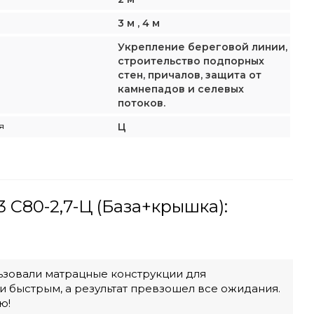
3 м , 4 м
Укрепление береговой линии,
строительство подпорных
стен, причалов, защита от
камнепадов и селевых
потоков.
я
Ц
 С80-2,7-Ц (База+крышка):
ьзовали матрацные конструкции для
и быстрым, а результат превзошел все ожидания.
ю!