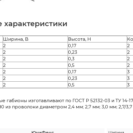
е характеристики
Ширина, B
Высота, H
Ко
2
0,17
2
2
0,23
2
2
0,3
2
2
0,5
2
2
0,17
3
2
0,23
3
2
0,5
3
 габионы изготавливают по ГОСТ Р 52132-03 и ТУ 14-17
0 из проволоки диаметром 2,4 мм; 2,7 мм; 3,0 мм; 2,7/3,7
ЮниФенс
Ширина