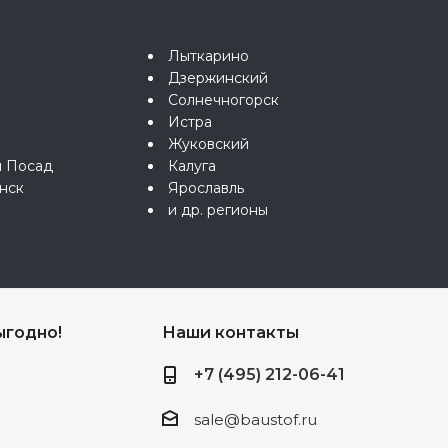
Лыткарино
Дзержинский
Солнечногорск
Истра
Жуковский
й Посад
Калуга
нск
Ярославль
и др. регионы
ыгодно!
Наши контакты
+7 (495) 212-06-41
sale@baustof.ru