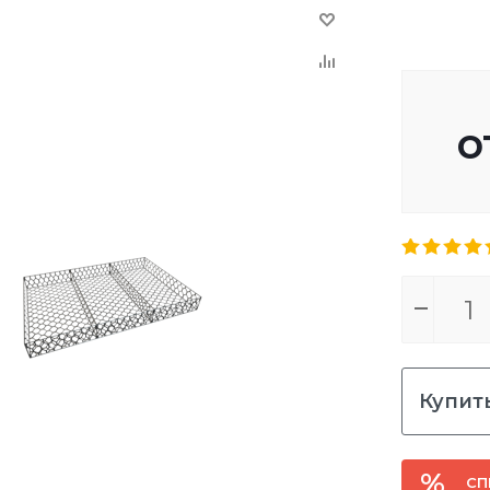
о
Купить
СП