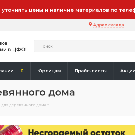
 уточнять цены и наличие материалов по теле
Адрес склада
нке
ии в ЦФО!
пании
Юрлицам
Прайс-листы
Акци
евянного дома
 для деревянного дома