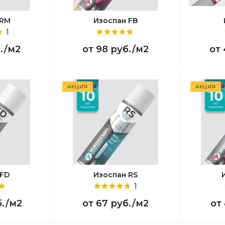
 RМ
Изоспан FB
1
.
/м2
от
98 руб.
/м2
от
АКЦИЯ
АКЦИЯ
 FD
Изоспан RS
1
б.
/м2
от
67 руб.
/м2
от