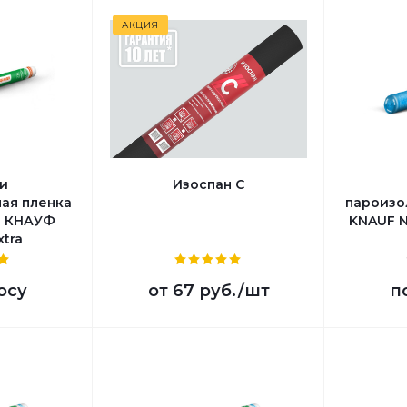
АКЦИЯ
и
Изоспан C
ая пленка
пароизо
а КНАУФ
KNAUF N
tra
осу
от
67 руб.
/шт
п