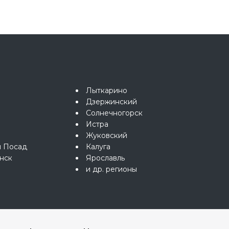
Лыткарино
Дзержинский
Солнечногорск
Истра
Жуковский
й Посад
Калуга
нск
Ярославль
и др. регионы