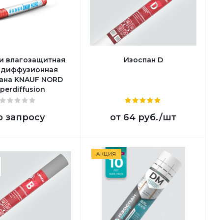
 и влагозащитная
Изоспан D
рдиффузионная
ана KNAUF NORD
perdiffusion
о запросу
от
64 руб.
/шт
АКЦИЯ