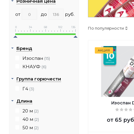
Розничная цена
от
до
руб.
0
34
68
102
136
По популярности
Бренд
АКЦИЯ
Изоспан
(15)
КНАУФ
(6)
Группа горючести
Г4
(3)
Длина
Изоспан D
20 м
(2)
40 м
от
65 руб
(2)
50 м
(2)