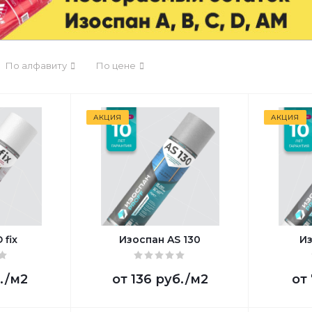
По алфавиту
По цене
АКЦИЯ
АКЦИЯ
 fix
Изоспан AS 130
Из
.
/м2
от
136 руб.
/м2
от