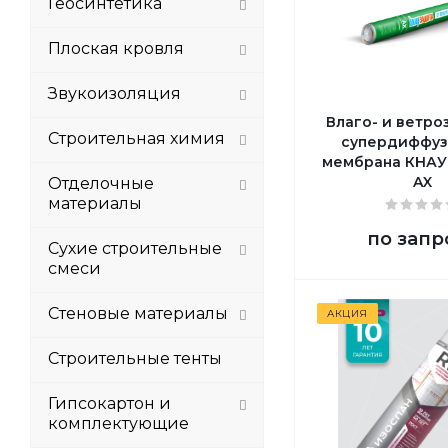
Геосинтетика
Плоская кровля
Звукоизоляция
Влаго- и ветр
Строительная химия
супердиффуз
мембрана КНАУ
AX
Отделочные
материалы
по запр
Сухие строительные
смеси
Стеновые материалы
АКЦИЯ
Строительные тенты
Гипсокартон и
комплектующие