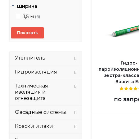
Ширина
1,5 м
(6)
Утеплитель
Гидро- 
пароизоляционн
Гидроизоляция
экстра-класс
Защита Ex
Техническая
изоляция и
огнезащита
по запр
Фасадные системы
Краски и лаки