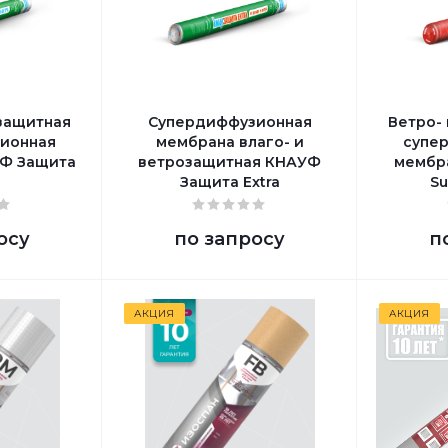
озащитная
Супердиффузионная
Ветро-
ионная
мембрана влаго- и
супе
Ф Защита
ветрозащитная КНАУФ
мембр
Защита Extra
Su
осу
по запросу
п
АКЦИЯ
АКЦИЯ