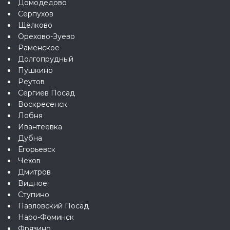
Домодедово
Серпухов
Щёлково
Орехово-Зуево
Раменское
Долгопрудный
Пушкино
Реутов
Сергиев Посад
Воскресенск
Лобня
Ивантеевка
Дубна
Егорьевск
Чехов
Дмитров
Видное
Ступино
Павловский Посад
Наро-Фоминск
Фрязино