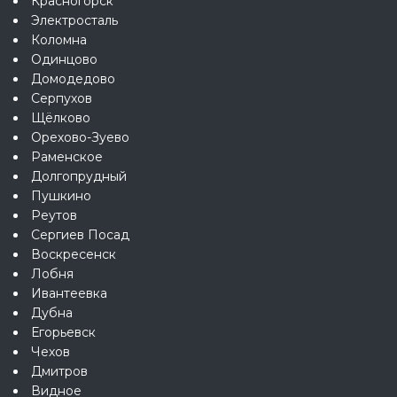
Красногорск
Электросталь
Коломна
Одинцово
Домодедово
Серпухов
Щёлково
Орехово-Зуево
Раменское
Долгопрудный
Пушкино
Реутов
Сергиев Посад
Воскресенск
Лобня
Ивантеевка
Дубна
Егорьевск
Чехов
Дмитров
Видное